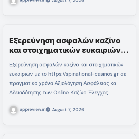
August 7, 2026
Εξερεύνηση ασφαλών καζίνο
και στοιχηματικών ευκαιριών
με το https://spinational-
Εξερεύνηση ασφαλών καζίνο και στοιχηματικών
casinos.gr σε πραγματικό
ευκαιριών με το https://spinational-casinos.gr σε
χρόνο
πραγματικό χρόνο Αξιολόγηση Ασφάλειας και
Αδειοδότησης των Online Καζίνο Έλεγχος…
appreview.in
August 7, 2026