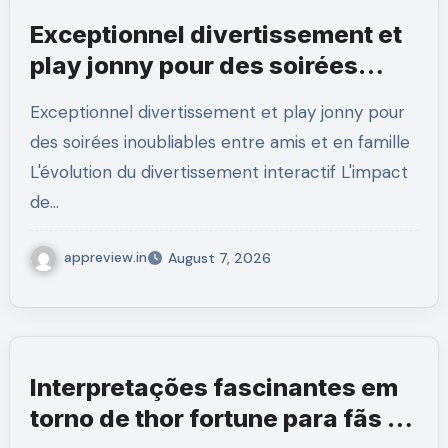
Exceptionnel divertissement et
play jonny pour des soirées
inoubliables entre amis et en
Exceptionnel divertissement et play jonny pour
famille
des soirées inoubliables entre amis et en famille
L'évolution du divertissement interactif L'impact
de…
appreview.in
August 7, 2026
Interpretações fascinantes em
torno de thor fortune para fãs e