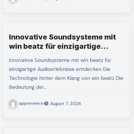
Innovative Soundsysteme mit
win beatz für einzigartige
Audioerlebnisse entdecken
Innovative Soundsysteme mit win beatz für
einzigartige Audioerlebnisse entdecken Die
Technologie hinter dem Klang von win beatz Die
Bedeutung der…
appreview.in
August 7, 2026