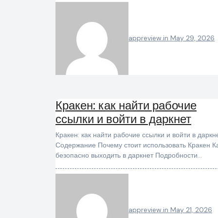
appreview.in
May 29, 2026
Кракен: как найти рабочие
ссылки и войти в даркнет
Кракен: как найти рабочие ссылки и войти в даркнет
Содержание Почему стоит использовать Кракен К
безопасно выходить в даркнет Подробности…
appreview.in
May 21, 2026