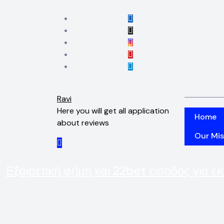
Skip
to
content
Ravi
Here you will get all application
Home
about reviews
Our Mis
Εξαιρετική φήμη και 22bet εισοδος για 