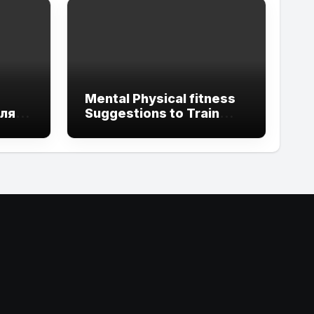
Mental Physical fitness
ля
Suggestions to Train
Your mind and Boost
Better-Becoming