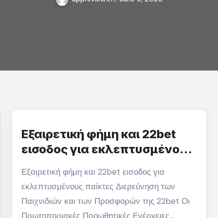
Εξαιρετική φήμη και 22bet
εισοδος για εκλεπτυσμένους
παίκτες
Εξαιρετική φήμη και 22bet εισοδος για
εκλεπτυσμένους παίκτες Διερεύνηση των
Παιχνιδιών και των Προσφορών της 22bet Οι
Πρωτοποριακές Προωθητικές Ενέργειες…