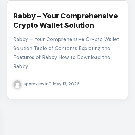
Rabby – Your Comprehensive
Crypto Wallet Solution
Rabby – Your Comprehensive Crypto Wallet
Solution Table of Contents Exploring the
Features of Rabby How to Download the
Rabby…
appreview.in
May 13, 2026