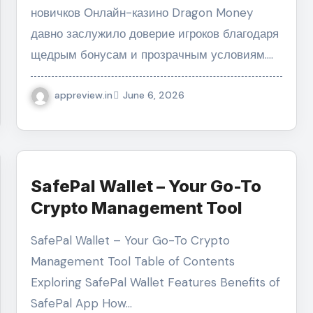
новичков Онлайн-казино Dragon Money
давно заслужило доверие игроков благодаря
щедрым бонусам и прозрачным условиям.…
appreview.in
June 6, 2026
SafePal Wallet – Your Go-To
Crypto Management Tool
SafePal Wallet – Your Go-To Crypto
Management Tool Table of Contents
Exploring SafePal Wallet Features Benefits of
SafePal App How…