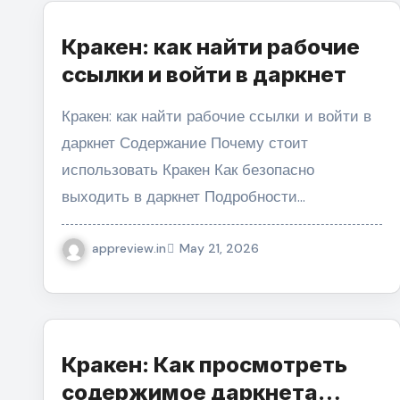
Кракен: как найти рабочие
ссылки и войти в даркнет
Кракен: как найти рабочие ссылки и войти в
даркнет Содержание Почему стоит
использовать Кракен Как безопасно
выходить в даркнет Подробности…
appreview.in
May 21, 2026
Кракен: Как просмотреть
содержимое даркнета