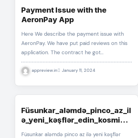
Payment Issue with the
AeronPay App
Here We describe the payment issue with
AeronPay. We have put paid reviews on this
application. The contract he got…
appreview.in
January 11, 2024
Füsunkar_aləmdə_pinco_az_il
ə_yeni_kəşflər_edin_kosmik_
oyunların_ən_göz
Füsunkar aləmdə pinco az ilə yeni kəşflər