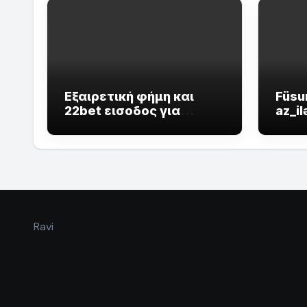
Εξαιρετική φήμη και
Füsu
22bet εισοδος για
az_il
εκλεπτυσμένους
kosm
παίκτες
z
Ravi