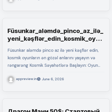
Füsunkar_aləmdə_pinco_az_ilə_
yeni_kəşflər_edin_kosmik_oyun
ların_ən_göz
Füsunkar aləmdə pinco az ilə yeni kəşflər edin,
kosmik oyunların ən gözəl anlarını yaşayın və
rəngarəng Kosmik Səyahətlərə Başlayın: Oyun…
appreview.in
June 6, 2026
Драгон Мани 50$: Стартовый