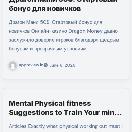
бонус для новичков
Драгон Мани 50$: Стартовый бонус для
новичков Онлайн-казино Dragon Money давно
заслужило доверие игроков благодаря щедрым
бонусам и прозрачным условиям.…
appreview.in
June 6, 2026
Mental Physical fitness
Suggestions to Train Your mind
and Boost Better-Becoming
Articles Exactly what physical working out must i