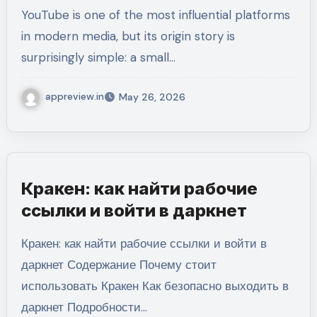
YouTube is one of the most influential platforms
in modern media, but its origin story is
surprisingly simple: a small…
appreview.in
May 26, 2026
Кракен: как найти рабочие
ссылки и войти в даркнет
Кракен: как найти рабочие ссылки и войти в
даркнет Содержание Почему стоит
использовать Кракен Как безопасно выходить в
даркнет Подробности…