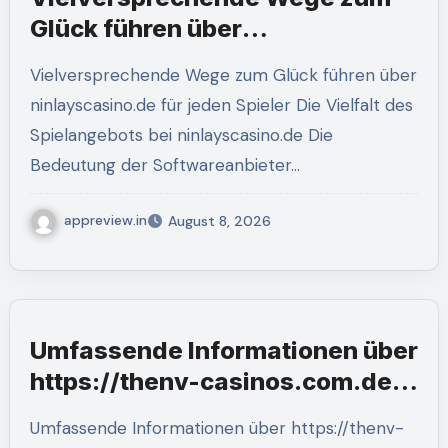
Glück führen über
ninlayscasino.de für jeden
Vielversprechende Wege zum Glück führen über
Spieler
ninlayscasino.de für jeden Spieler Die Vielfalt des
Spielangebots bei ninlayscasino.de Die
Bedeutung der Softwareanbieter…
appreview.in
August 8, 2026
Umfassende Informationen über
https://thenv-casinos.com.de
für dein bestes Spielerlebnis
Umfassende Informationen über https://thenv-