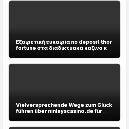
Εξαιρετική ευκαιρία no deposit thor
fortune στα διαδικτυακά καζίνο και
κέρδη άμεσα
Vielversprechende Wege zum Glück
führen über ninlayscasino.de für
jeden Spieler