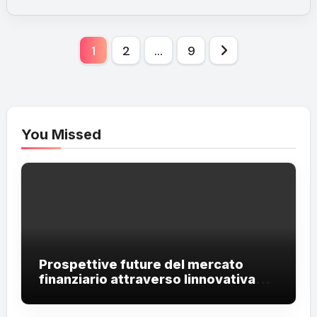
Posts
1
2
…
9
pagination
You Missed
Prospettive future del mercato
finanziario attraverso linnovativa
piattaforma thorfortune e nuove
opportunità