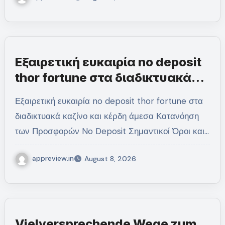
Εξαιρετική ευκαιρία no deposit
thor fortune στα διαδικτυακά
καζίνο και κέρδη άμεσα
Εξαιρετική ευκαιρία no deposit thor fortune στα
διαδικτυακά καζίνο και κέρδη άμεσα Κατανόηση
των Προσφορών No Deposit Σημαντικοί Όροι και…
appreview.in
August 8, 2026
Vielversprechende Wege zum