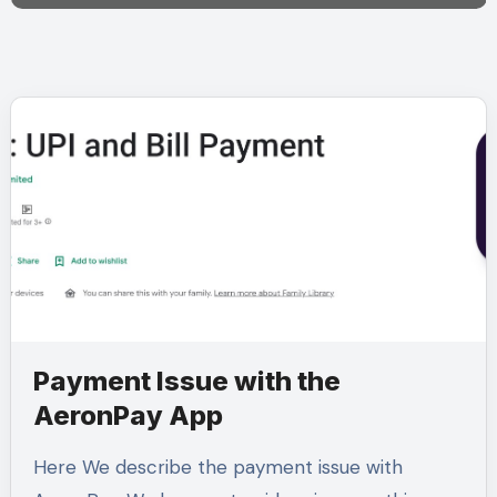
Payment Issue with the
AeronPay App
Here We describe the payment issue with