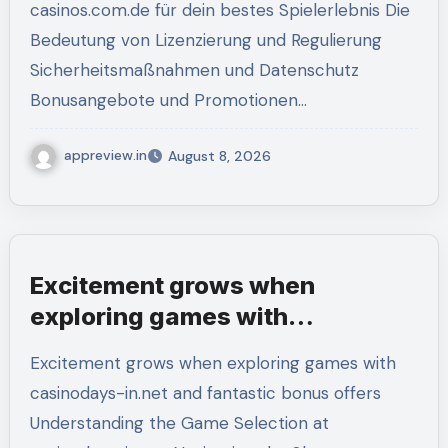
casinos.com.de für dein bestes Spielerlebnis Die
Bedeutung von Lizenzierung und Regulierung
Sicherheitsmaßnahmen und Datenschutz
Bonusangebote und Promotionen…
appreview.in
August 8, 2026
Excitement grows when
exploring games with
casinodays-in.net and fantastic
Excitement grows when exploring games with
bonus offers
casinodays-in.net and fantastic bonus offers
Understanding the Game Selection at