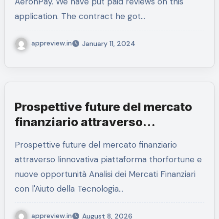
AeronPay. We have put paid reviews on this
application. The contract he got…
appreview.in
January 11, 2024
Prospettive future del mercato
finanziario attraverso
linnovativa piattaforma
Prospettive future del mercato finanziario
thorfortune e nuove opportunità
attraverso linnovativa piattaforma thorfortune e
nuove opportunità Analisi dei Mercati Finanziari
con l'Aiuto della Tecnologia…
appreview.in
August 8, 2026