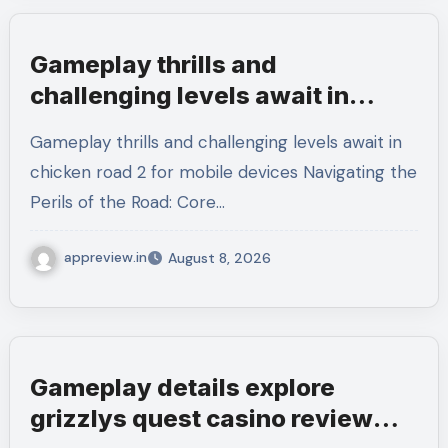
Gameplay thrills and
challenging levels await in
chicken road 2 for mobile
Gameplay thrills and challenging levels await in
devices
chicken road 2 for mobile devices Navigating the
Perils of the Road: Core…
appreview.in
August 8, 2026
Gameplay details explore
grizzlys quest casino review