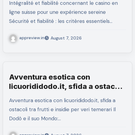
Intégralité et fiabilité concernant le casino en
sereine
ligne suisse pour une expérience sereine
Sécurité et fiabilité : les critères essentiels…
appreview.in
August 7, 2026
Avventura esotica con
licuorididodo.it, sfida a ostacoli
tra frutti e insidie per veri
Avventura esotica con licuorididodo.it, sfida a
temerari
ostacoli tra frutti e insidie per veri temerari Il
Dodò e il suo Mondo:…
appreview.in