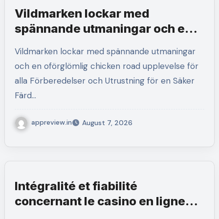
Vildmarken lockar med
spännande utmaningar och en
oförglömlig chicken road
Vildmarken lockar med spännande utmaningar
upplevelse för alla
och en oförglömlig chicken road upplevelse för
alla Förberedelser och Utrustning för en Säker
Färd…
appreview.in
August 7, 2026
Intégralité et fiabilité
concernant le casino en ligne
suisse pour une expérience