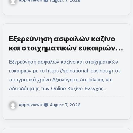
August 7, 2026
Εξερεύνηση ασφαλών καζίνο
και στοιχηματικών ευκαιριών
με το https://spinational-
Εξερεύνηση ασφαλών καζίνο και στοιχηματικών
casinos.gr σε πραγματικό
ευκαιριών με το https://spinational-casinos.gr σε
χρόνο
πραγματικό χρόνο Αξιολόγηση Ασφάλειας και
Αδειοδότησης των Online Καζίνο Έλεγχος…
appreview.in
August 7, 2026