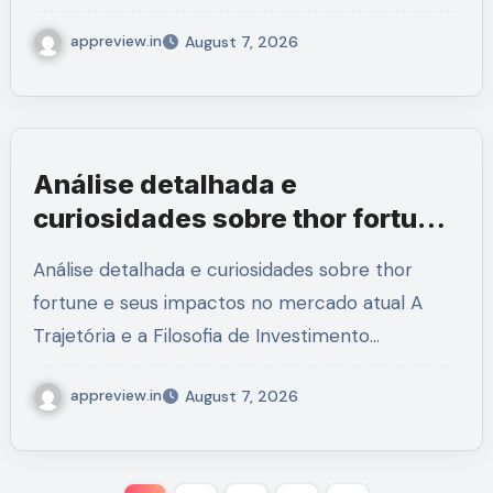
appreview.in
August 7, 2026
Análise detalhada e
curiosidades sobre thor fortune
e seus impactos no mercado
Análise detalhada e curiosidades sobre thor
atual
fortune e seus impactos no mercado atual A
Trajetória e a Filosofia de Investimento…
appreview.in
August 7, 2026