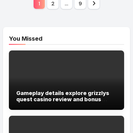
Posts
1
2
…
9
pagination
You Missed
Gameplay details explore grizzlys
quest casino review and bonus
features today