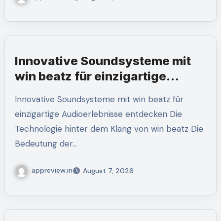
Innovative Soundsysteme mit
win beatz für einzigartige
Audioerlebnisse entdecken
Innovative Soundsysteme mit win beatz für
einzigartige Audioerlebnisse entdecken Die
Technologie hinter dem Klang von win beatz Die
Bedeutung der…
appreview.in
August 7, 2026