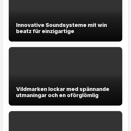
Innovative Soundsysteme mit win
beatz für einzigartige
Audioerlebnisse entdecken
Vildmarken lockar med spännande
utmaningar och en oförglömlig
chicken road upplevelse för alla