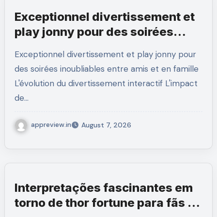
Exceptionnel divertissement et
play jonny pour des soirées
inoubliables entre amis et en
Exceptionnel divertissement et play jonny pour
famille
des soirées inoubliables entre amis et en famille
L'évolution du divertissement interactif L'impact
de…
appreview.in
August 7, 2026
Interpretações fascinantes em
torno de thor fortune para fãs e