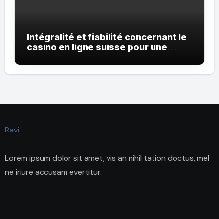
Intégralité et fiabilité concernant le
casino en ligne suisse pour une
expérience sereine
Ravi
Lorem ipsum dolor sit amet, vis an nihil tation doctus, mel
ne iriure accusam evertitur.