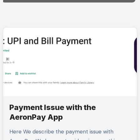
Payment Issue with the
AeronPay App
Here We describe the payment issue with