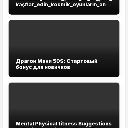
kəşflər_edin_kosmik_oyunların_ən_g
öz
Драгон Мани 50$: Стартовый
бонус для новичков
Mental Physical fitness Suggestions