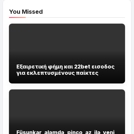
You Missed
Εξαιρετική φήμη και 22bet εισοδος
για εκλεπτυσμένους παίκτες
Füsunkar_aləmdə_pinco_az_ilə_yeni_