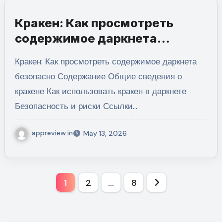
Кракен: Как просмотреть
содержимое даркнета
безопасно
Кракен: Как просмотреть содержимое даркнета
безопасно Содержание Общие сведения о
кракене Как использовать кракен в даркнете
Безопасность и риски Ссылки…
appreview.in
May 13, 2026
Posts
1
2
…
8
pagination