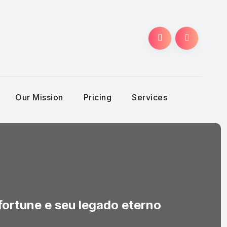
Our Mission
Pricing
Services
fortune e seu legado eterno