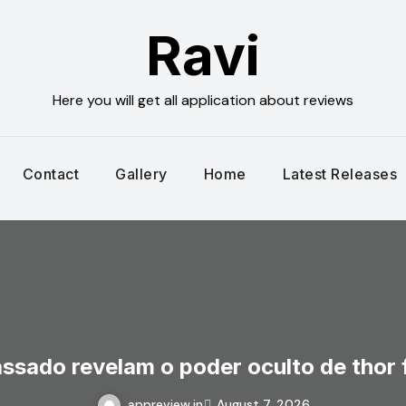
Ravi
Here you will get all application about reviews
Contact
Gallery
Home
Latest Releases
sado revelam o poder oculto de thor 
appreview.in
August 7, 2026