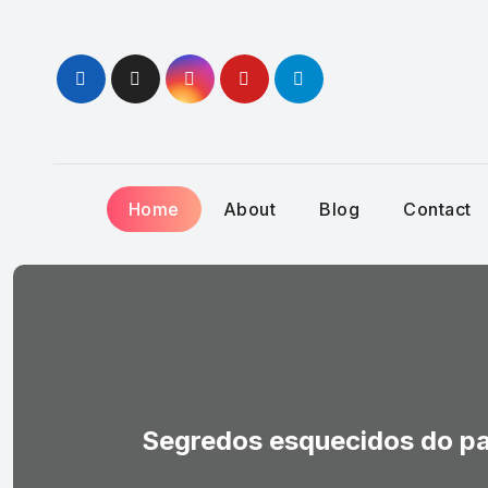
Skip
to
content
Home
About
Blog
Contact
Segredos esquecidos do pas