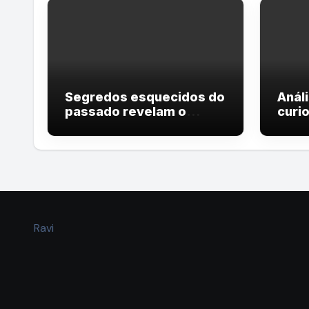
Segredos esquecidos do
Anál
passado revelam o
curi
poder oculto de thor
fort
fortune e seu legado
no m
eterno
Ravi