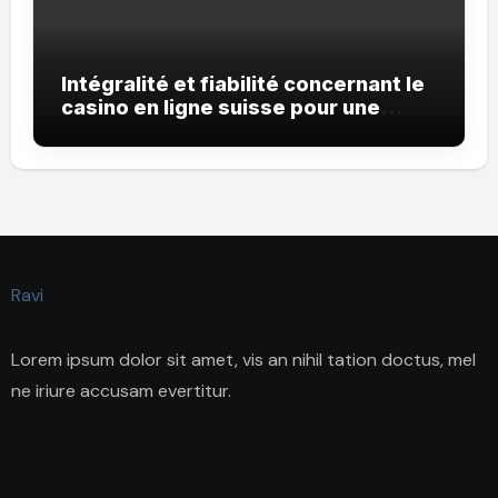
Intégralité et fiabilité concernant le
casino en ligne suisse pour une
expérience sereine
Ravi
Lorem ipsum dolor sit amet, vis an nihil tation doctus, mel
ne iriure accusam evertitur.