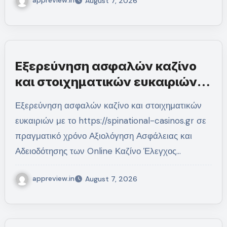
August 7, 2026
Εξερεύνηση ασφαλών καζίνο
και στοιχηματικών ευκαιριών
με το https://spinational-
Εξερεύνηση ασφαλών καζίνο και στοιχηματικών
casinos.gr σε πραγματικό
ευκαιριών με το https://spinational-casinos.gr σε
χρόνο
πραγματικό χρόνο Αξιολόγηση Ασφάλειας και
Αδειοδότησης των Online Καζίνο Έλεγχος…
appreview.in
August 7, 2026