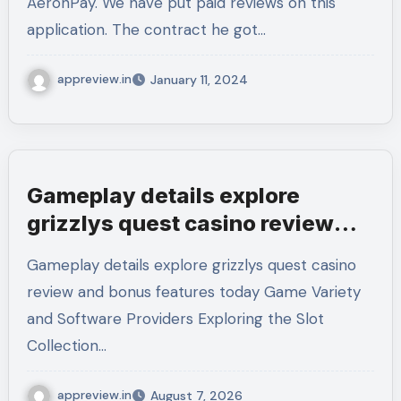
AeronPay. We have put paid reviews on this
application. The contract he got…
appreview.in
January 11, 2024
Gameplay details explore
grizzlys quest casino review
and bonus features today
Gameplay details explore grizzlys quest casino
review and bonus features today Game Variety
and Software Providers Exploring the Slot
Collection…
appreview.in
August 7, 2026