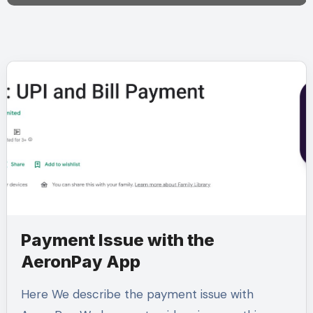
Payment Issue with the
AeronPay App
Here We describe the payment issue with