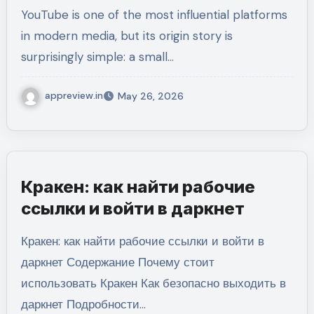
YouTube is one of the most influential platforms
in modern media, but its origin story is
surprisingly simple: a small…
appreview.in
May 26, 2026
Кракен: как найти рабочие
ссылки и войти в даркнет
Кракен: как найти рабочие ссылки и войти в
даркнет Содержание Почему стоит
использовать Кракен Как безопасно выходить в
даркнет Подробности…