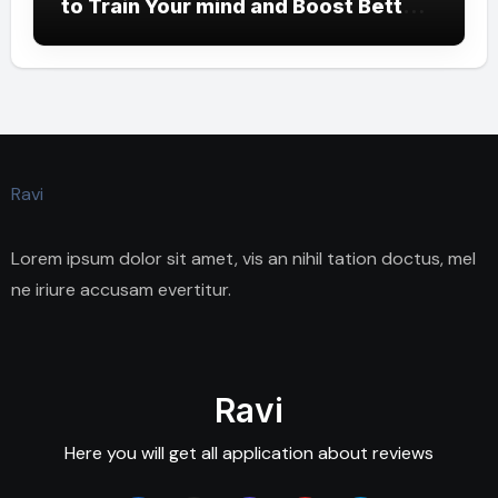
to Train Your mind and Boost Better-
Becoming
Ravi
Lorem ipsum dolor sit amet, vis an nihil tation doctus, mel
ne iriure accusam evertitur.
Ravi
Here you will get all application about reviews