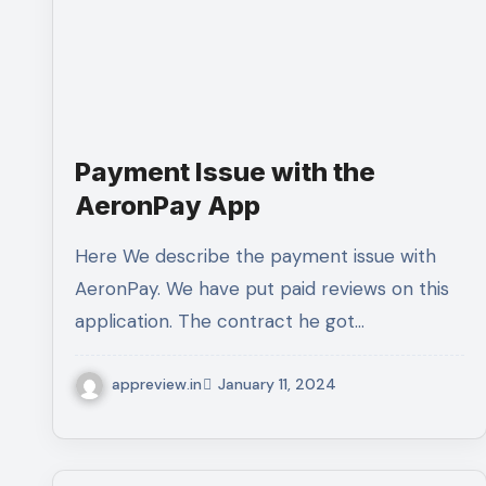
Payment Issue with the
AeronPay App
Here We describe the payment issue with
AeronPay. We have put paid reviews on this
application. The contract he got…
appreview.in
January 11, 2024