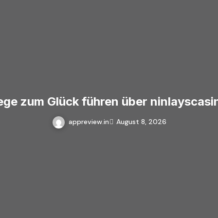
e zum Glück führen über ninlayscasin
appreview.in
August 8, 2026