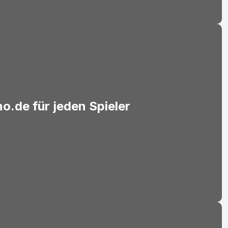
o.de für jeden Spieler