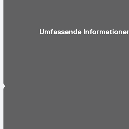
Umfassende Informationen 