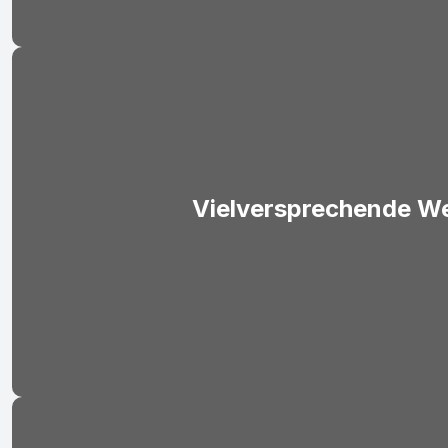
Vielversprechende Weg