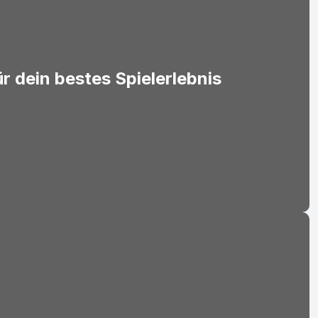
 dein bestes Spielerlebnis