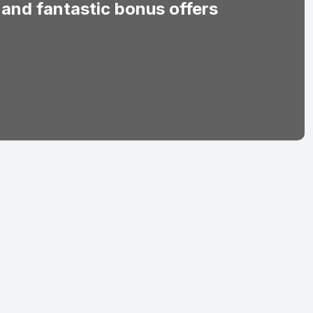
and fantastic bonus offers