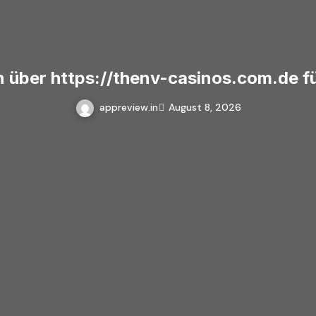
über https://thenv-casinos.com.de für
appreview.in
August 8, 2026