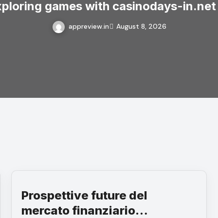
loring games with casinodays-in.net 
appreview.in
August 8, 2026
Prospettive future del
mercato finanziario