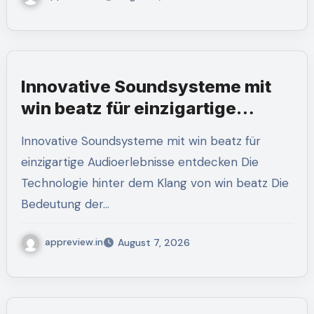
Innovative Soundsysteme mit
win beatz für einzigartige
Audioerlebnisse entdecken
Innovative Soundsysteme mit win beatz für
einzigartige Audioerlebnisse entdecken Die
Technologie hinter dem Klang von win beatz Die
Bedeutung der…
appreview.in
August 7, 2026