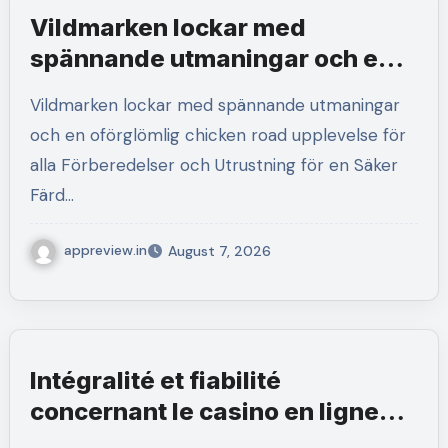
Vildmarken lockar med
spännande utmaningar och en
oförglömlig chicken road
Vildmarken lockar med spännande utmaningar
upplevelse för alla
och en oförglömlig chicken road upplevelse för
alla Förberedelser och Utrustning för en Säker
Färd…
appreview.in
August 7, 2026
Intégralité et fiabilité
concernant le casino en ligne
suisse pour une expérience