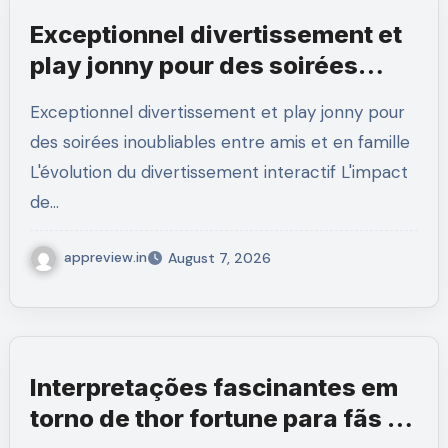
Exceptionnel divertissement et
play jonny pour des soirées
inoubliables entre amis et en
Exceptionnel divertissement et play jonny pour
famille
des soirées inoubliables entre amis et en famille
L'évolution du divertissement interactif L'impact
de…
appreview.in
August 7, 2026
Interpretações fascinantes em
torno de thor fortune para fãs e