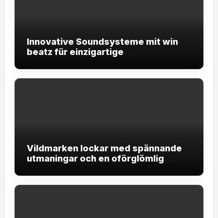
Innovative Soundsysteme mit win
beatz für einzigartige
Audioerlebnisse entdecken
Vildmarken lockar med spännande
utmaningar och en oförglömlig
chicken road upplevelse för alla