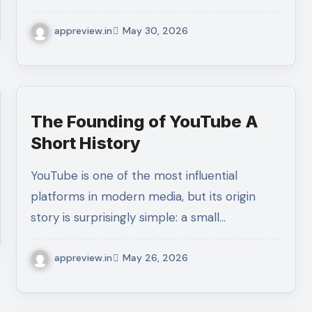
appreview.in
May 30, 2026
The Founding of YouTube A
Short History
YouTube is one of the most influential
platforms in modern media, but its origin
story is surprisingly simple: a small…
appreview.in
May 26, 2026