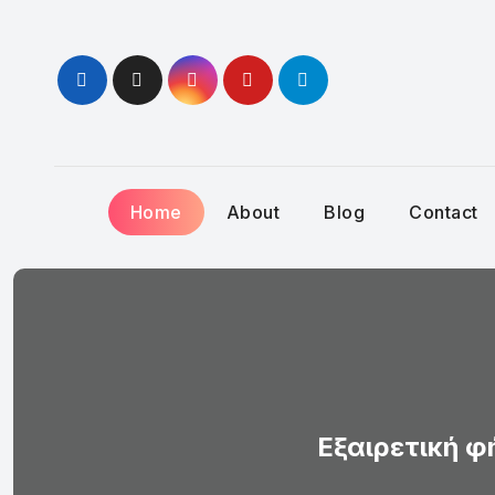
Skip
to
content
Home
About
Blog
Contact
Εξαιρετική φ