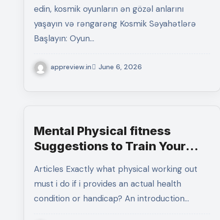
edin, kosmik oyunların ən gözəl anlarını
yaşayın və rəngarəng Kosmik Səyahətlərə
Başlayın: Oyun…
appreview.in
June 6, 2026
Mental Physical fitness
Suggestions to Train Your
mind and Boost Better-
Articles Exactly what physical working out
Becoming
must i do if i provides an actual health
condition or handicap? An introduction…