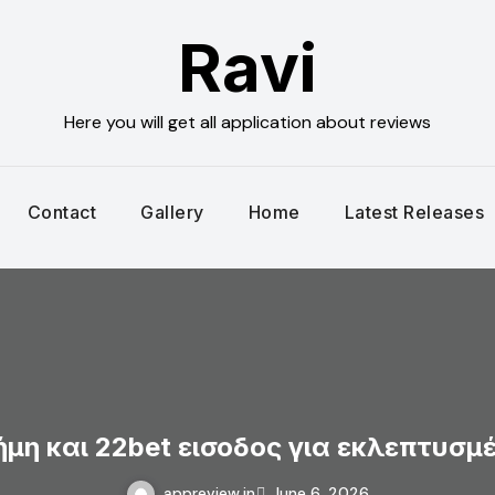
Ravi
Here you will get all application about reviews
Contact
Gallery
Home
Latest Releases
ήμη και 22bet εισοδος για εκλεπτυσμ
appreview.in
June 6, 2026