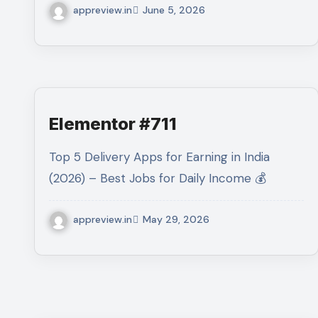
appreview.in
June 5, 2026
Elementor #711
Top 5 Delivery Apps for Earning in India
(2026) – Best Jobs for Daily Income 💰
appreview.in
May 29, 2026