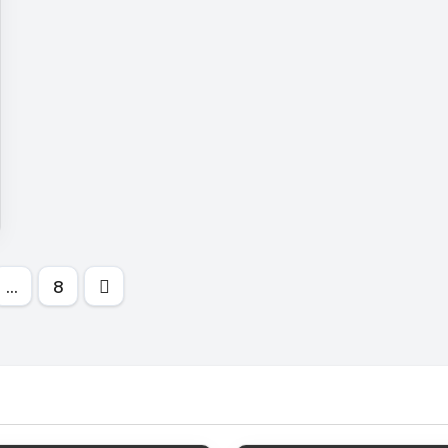
…
8
tion