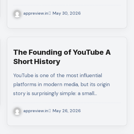
appreview.in
May 30, 2026
The Founding of YouTube A
Short History
YouTube is one of the most influential
platforms in modern media, but its origin
story is surprisingly simple: a small…
appreview.in
May 26, 2026