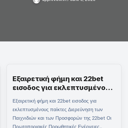
Εξαιρετική φήμη και 22bet
εισοδος για εκλεπτυσμένους
παίκτες
Εξαιρετική φήμη και 22bet εισοδος για
εκλεπτυσμένους παίκτες Διερεύνηση των
Παιχνιδιών και των Προσφορών της 22bet Οι
Πρωτοποριακές Προωθητικές Ενέργειες…