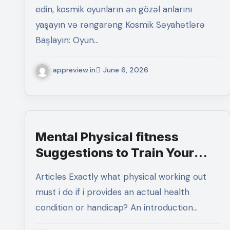
edin, kosmik oyunların ən gözəl anlarını
yaşayın və rəngarəng Kosmik Səyahətlərə
Başlayın: Oyun…
appreview.in
June 6, 2026
Mental Physical fitness
Suggestions to Train Your
mind and Boost Better-
Articles Exactly what physical working out
Becoming
must i do if i provides an actual health
condition or handicap? An introduction…