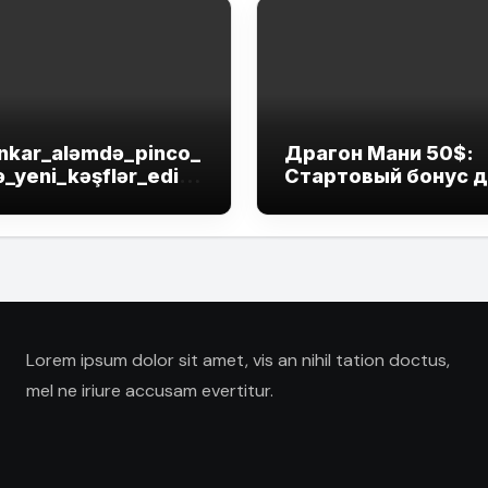
nkar_aləmdə_pinco_
Драгон Мани 50$:
ə_yeni_kəşflər_edin_
Стартовый бонус д
ik_oyunların_ən_gö
новичков
Lorem ipsum dolor sit amet, vis an nihil tation doctus,
mel ne iriure accusam evertitur.