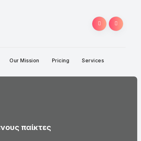
Our Mission
Pricing
Services
ένους παίκτες