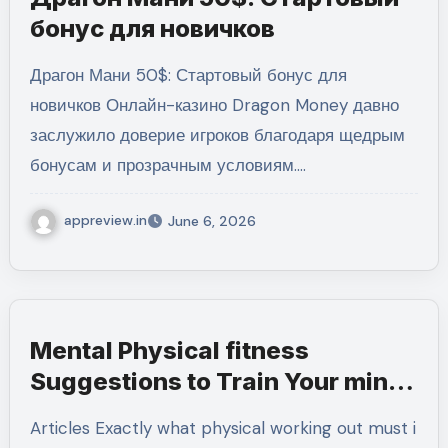
бонус для новичков
Драгон Мани 50$: Стартовый бонус для
новичков Онлайн-казино Dragon Money давно
заслужило доверие игроков благодаря щедрым
бонусам и прозрачным условиям.…
appreview.in
June 6, 2026
Mental Physical fitness
Suggestions to Train Your mind
and Boost Better-Becoming
Articles Exactly what physical working out must i