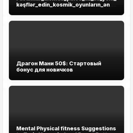
kəşflər_edin_kosmik_oyunların_ən_g
öz
Драгон Мани 50$: Стартовый
бонус для новичков
Mental Physical fitness Suggestions