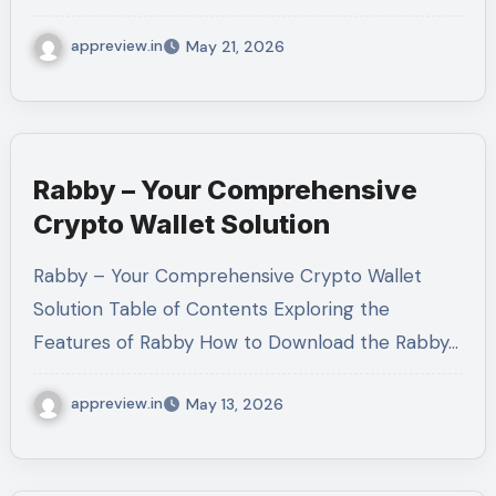
appreview.in
May 21, 2026
Rabby – Your Comprehensive
Crypto Wallet Solution
Rabby – Your Comprehensive Crypto Wallet
Solution Table of Contents Exploring the
Features of Rabby How to Download the Rabby…
appreview.in
May 13, 2026