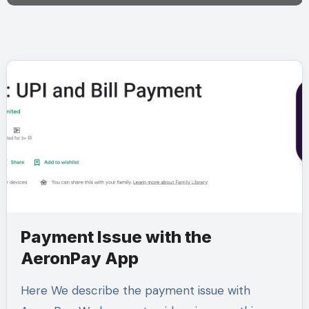
Payment Issue with the
AeronPay App
Here We describe the payment issue with