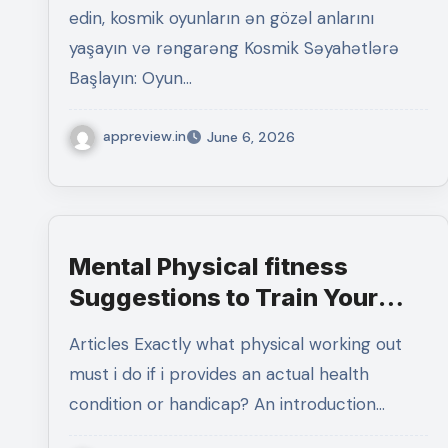
edin, kosmik oyunların ən gözəl anlarını
yaşayın və rəngarəng Kosmik Səyahətlərə
Başlayın: Oyun…
appreview.in
June 6, 2026
Mental Physical fitness
Suggestions to Train Your
mind and Boost Better-
Articles Exactly what physical working out
Becoming
must i do if i provides an actual health
condition or handicap? An introduction…