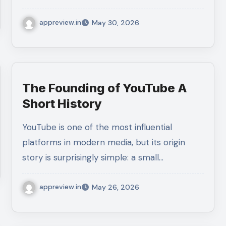
appreview.in
May 30, 2026
The Founding of YouTube A
Short History
YouTube is one of the most influential
platforms in modern media, but its origin
story is surprisingly simple: a small…
appreview.in
May 26, 2026