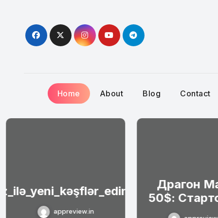
Skip
to
content
Home
About
Blog
Contact
Драгон М
_ilə_yeni_kəşflər_edin_kosmik_oyunla
50$: Старт
бонус д
appreview.in