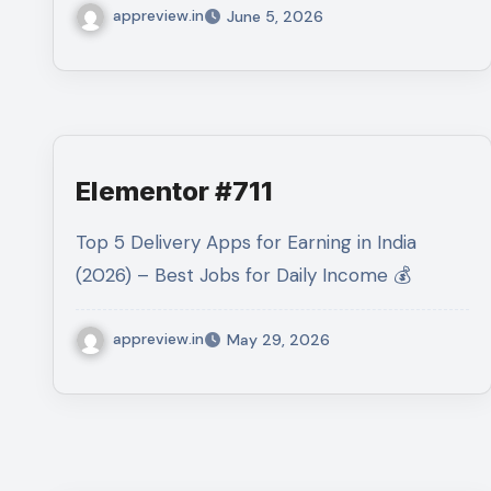
appreview.in
June 5, 2026
Elementor #711
Top 5 Delivery Apps for Earning in India
(2026) – Best Jobs for Daily Income 💰
appreview.in
May 29, 2026