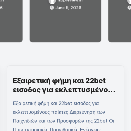
in
appreview.in
в
Train Your mind
Mana
26
June 5, 2026
and Boost Better-
Becoming
Εξαιρετική φήμη και 22bet
εισοδος για εκλεπτυσμένους
παίκτες
Εξαιρετική φήμη και 22bet εισοδος για
εκλεπτυσμένους παίκτες Διερεύνηση των
Παιχνιδιών και των Προσφορών της 22bet Οι
Πρωτοποριακές Προωθητικές Ενέργειες…