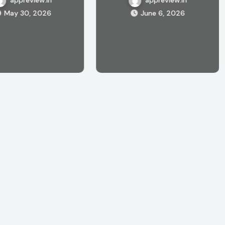
appreview.in
appreview.in
gement Tool
εκλεπτυσμένους
May 30, 2026
June 6, 2026
παίκτες