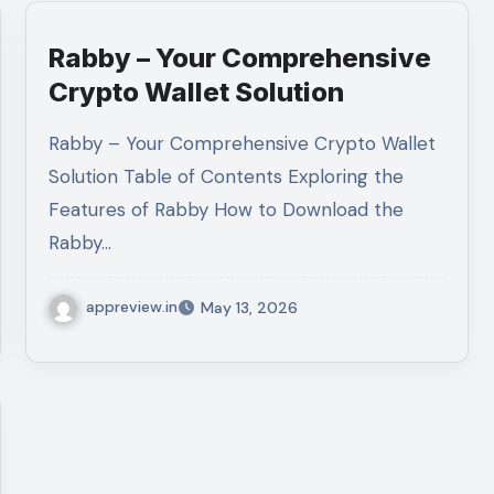
Rabby – Your Comprehensive
Crypto Wallet Solution
Rabby – Your Comprehensive Crypto Wallet
Solution Table of Contents Exploring the
Features of Rabby How to Download the
Rabby…
appreview.in
May 13, 2026