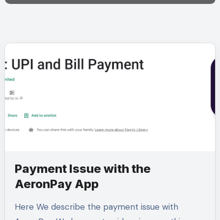
Payment Issue with the
AeronPay App
Here We describe the payment issue with