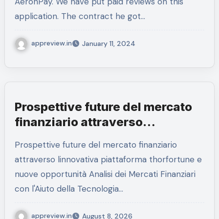
AeronPay. We have put paid reviews on this
application. The contract he got…
appreview.in
January 11, 2024
Prospettive future del mercato
finanziario attraverso
linnovativa piattaforma
Prospettive future del mercato finanziario
thorfortune e nuove opportunità
attraverso linnovativa piattaforma thorfortune e
nuove opportunità Analisi dei Mercati Finanziari
con l'Aiuto della Tecnologia…
appreview.in
August 8, 2026