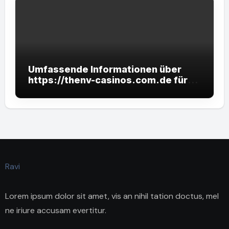
Umfassende Informationen über
https://thenv-casinos.com.de für
dein bestes Spielerlebnis
Ravi
Lorem ipsum dolor sit amet, vis an nihil tation doctus, mel
ne iriure accusam evertitur.