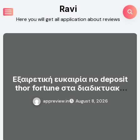
Skip
Ravi
to
Here you will get all application about reviews
content
Εξαιρετική ευκαιρία no deposit
thor fortune στα διαδικτυακά
καζίνο και κέρδη άμεσα
appreview.in
August 8, 2026