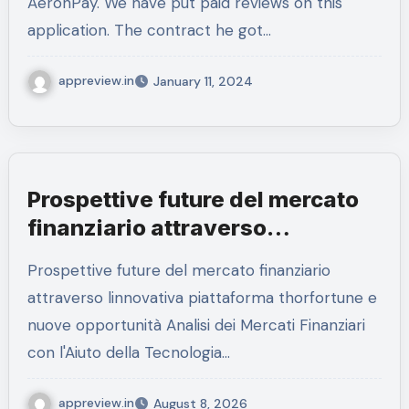
AeronPay. We have put paid reviews on this
application. The contract he got…
appreview.in
January 11, 2024
Prospettive future del mercato
finanziario attraverso
linnovativa piattaforma
Prospettive future del mercato finanziario
thorfortune e nuove opportunità
attraverso linnovativa piattaforma thorfortune e
nuove opportunità Analisi dei Mercati Finanziari
con l'Aiuto della Tecnologia…
appreview.in
August 8, 2026