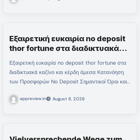
Εξαιρετική ευκαιρία no deposit
thor fortune στα διαδικτυακά
καζίνο και κέρδη άμεσα
Εξαιρετική ευκαιρία no deposit thor fortune στα
διαδικτυακά καζίνο και κέρδη άμεσα Κατανόηση
των Προσφορών No Deposit Σημαντικοί Όροι και…
appreview.in
August 8, 2026
Vielversprechende Wege zum