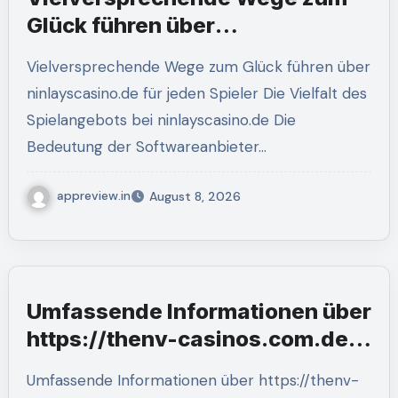
Glück führen über
ninlayscasino.de für jeden
Vielversprechende Wege zum Glück führen über
Spieler
ninlayscasino.de für jeden Spieler Die Vielfalt des
Spielangebots bei ninlayscasino.de Die
Bedeutung der Softwareanbieter…
appreview.in
August 8, 2026
Umfassende Informationen über
https://thenv-casinos.com.de
für dein bestes Spielerlebnis
Umfassende Informationen über https://thenv-