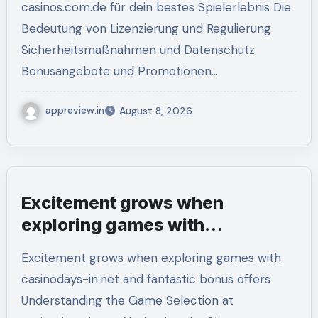
casinos.com.de für dein bestes Spielerlebnis Die
Bedeutung von Lizenzierung und Regulierung
Sicherheitsmaßnahmen und Datenschutz
Bonusangebote und Promotionen…
appreview.in
August 8, 2026
Excitement grows when
exploring games with
casinodays-in.net and fantastic
Excitement grows when exploring games with
bonus offers
casinodays-in.net and fantastic bonus offers
Understanding the Game Selection at