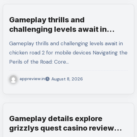
Gameplay thrills and
challenging levels await in
chicken road 2 for mobile
Gameplay thrills and challenging levels await in
devices
chicken road 2 for mobile devices Navigating the
Perils of the Road: Core…
appreview.in
August 8, 2026
Gameplay details explore
grizzlys quest casino review