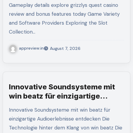
and bonus features today
Gameplay details explore grizzlys quest casino
review and bonus features today Game Variety
and Software Providers Exploring the Slot
Collection…
appreview.in
August 7, 2026
Innovative Soundsysteme mit
win beatz für einzigartige
Audioerlebnisse entdecken
Innovative Soundsysteme mit win beatz für
einzigartige Audioerlebnisse entdecken Die
Technologie hinter dem Klang von win beatz Die