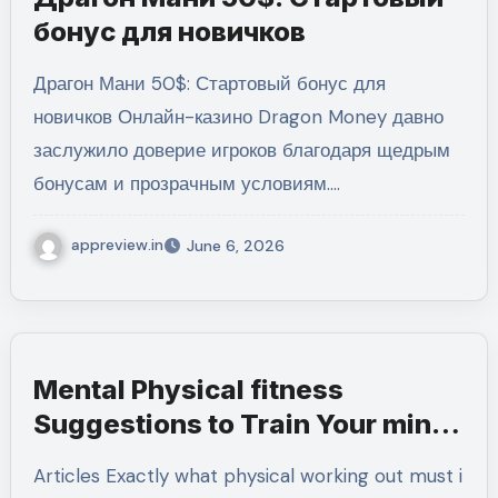
бонус для новичков
Драгон Мани 50$: Стартовый бонус для
новичков Онлайн-казино Dragon Money давно
заслужило доверие игроков благодаря щедрым
бонусам и прозрачным условиям.…
appreview.in
June 6, 2026
Mental Physical fitness
Suggestions to Train Your mind
and Boost Better-Becoming
Articles Exactly what physical working out must i