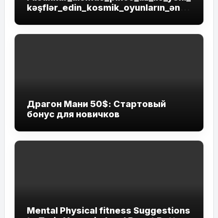
kəşflər_edin_kosmik_oyunların_ən_g
öz
Драгон Мани 50$: Стартовый
бонус для новичков
Mental Physical fitness Suggestions