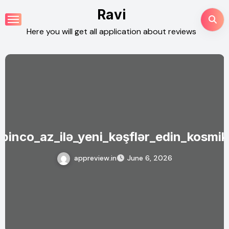
Skip
Ravi
to
Here you will get all application about reviews
content
inco_az_ilə_yeni_kəşflər_edin_kosmi
appreview.in
June 6, 2026