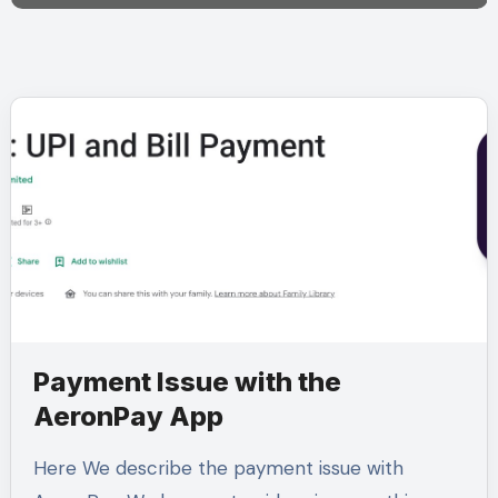
Payment Issue with the
AeronPay App
Here We describe the payment issue with