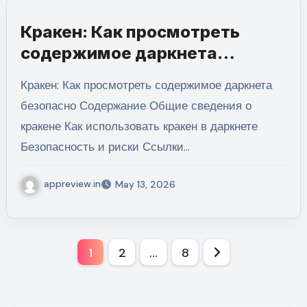
Кракен: Как просмотреть
содержимое даркнета
безопасно
Кракен: Как просмотреть содержимое даркнета
безопасно Содержание Общие сведения о
кракене Как использовать кракен в даркнете
Безопасность и риски Ссылки…
appreview.in
May 13, 2026
Posts
1
2
…
8
pagination