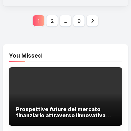
Posts
1
2
…
9
pagination
You Missed
Prospettive future del mercato
finanziario attraverso linnovativa
piattaforma thorfortune e nuove
opportunità