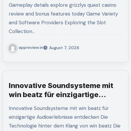
and bonus features today
Gameplay details explore grizzlys quest casino
review and bonus features today Game Variety
and Software Providers Exploring the Slot
Collection…
appreview.in
August 7, 2026
Innovative Soundsysteme mit
win beatz für einzigartige
Audioerlebnisse entdecken
Innovative Soundsysteme mit win beatz für
einzigartige Audioerlebnisse entdecken Die
Technologie hinter dem Klang von win beatz Die