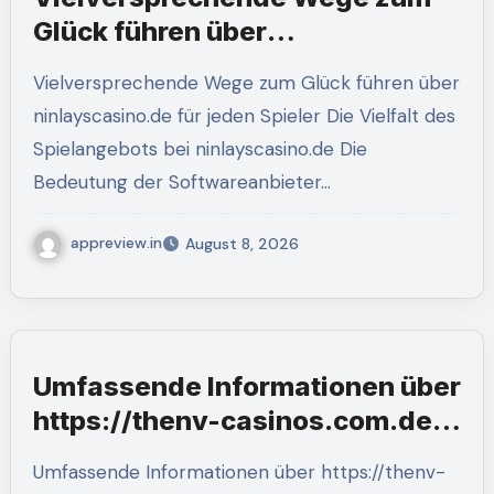
Glück führen über
ninlayscasino.de für jeden
Vielversprechende Wege zum Glück führen über
Spieler
ninlayscasino.de für jeden Spieler Die Vielfalt des
Spielangebots bei ninlayscasino.de Die
Bedeutung der Softwareanbieter…
appreview.in
August 8, 2026
Umfassende Informationen über
https://thenv-casinos.com.de
für dein bestes Spielerlebnis
Umfassende Informationen über https://thenv-