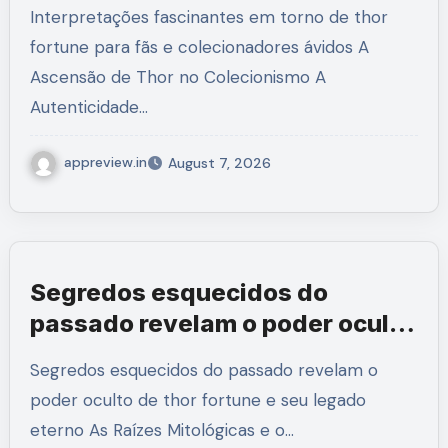
colecionadores ávidos
Interpretações fascinantes em torno de thor
fortune para fãs e colecionadores ávidos A
Ascensão de Thor no Colecionismo A
Autenticidade…
appreview.in
August 7, 2026
Segredos esquecidos do
passado revelam o poder oculto
de thor fortune e seu legado
Segredos esquecidos do passado revelam o
eterno
poder oculto de thor fortune e seu legado
eterno As Raízes Mitológicas e o…