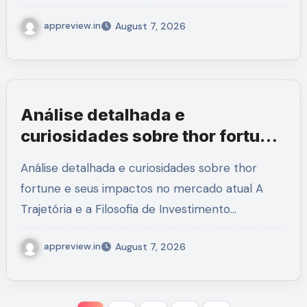
appreview.in
August 7, 2026
Análise detalhada e
curiosidades sobre thor fortune
e seus impactos no mercado
Análise detalhada e curiosidades sobre thor
atual
fortune e seus impactos no mercado atual A
Trajetória e a Filosofia de Investimento…
appreview.in
August 7, 2026