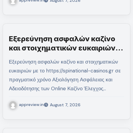
August 7, 2026
Εξερεύνηση ασφαλών καζίνο
και στοιχηματικών ευκαιριών
με το https://spinational-
Εξερεύνηση ασφαλών καζίνο και στοιχηματικών
casinos.gr σε πραγματικό
ευκαιριών με το https://spinational-casinos.gr σε
χρόνο
πραγματικό χρόνο Αξιολόγηση Ασφάλειας και
Αδειοδότησης των Online Καζίνο Έλεγχος…
appreview.in
August 7, 2026