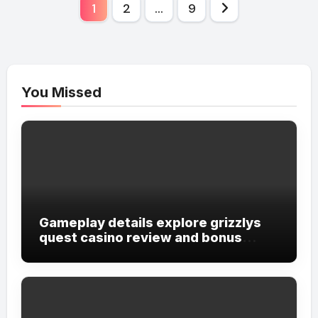
Posts
1
2
…
9
pagination
You Missed
Gameplay details explore grizzlys
quest casino review and bonus
features today