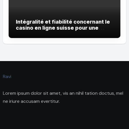
Intégralité et fiabilité concernant le
casino en ligne suisse pour une
expérience sereine
Ravi
Lorem ipsum dolor sit amet, vis an nihil tation doctus, mel
ne iriure accusam evertitur.