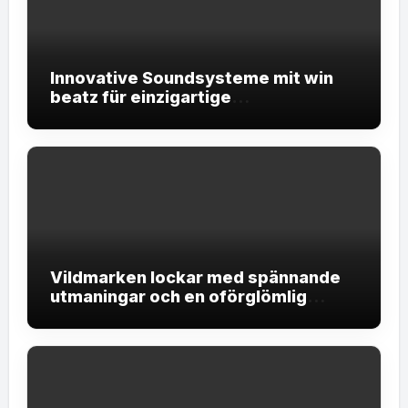
Innovative Soundsysteme mit win
beatz für einzigartige
Audioerlebnisse entdecken
Vildmarken lockar med spännande
utmaningar och en oförglömlig
chicken road upplevelse för alla