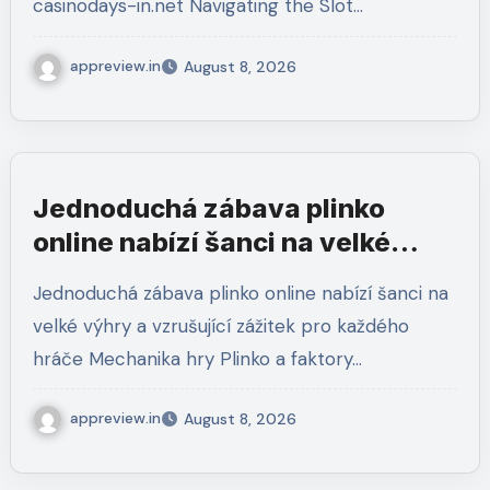
casinodays-in.net Navigating the Slot…
appreview.in
August 8, 2026
Jednoduchá zábava plinko
online nabízí šanci na velké
výhry a vzrušující zážitek pro
Jednoduchá zábava plinko online nabízí šanci na
každého hráče
velké výhry a vzrušující zážitek pro každého
hráče Mechanika hry Plinko a faktory…
appreview.in
August 8, 2026