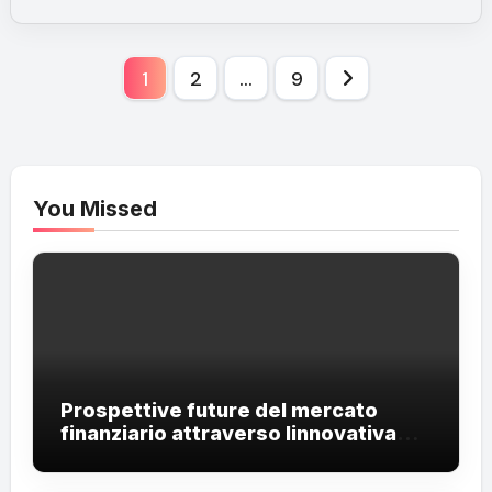
Posts
1
2
…
9
pagination
You Missed
Prospettive future del mercato
finanziario attraverso linnovativa
piattaforma thorfortune e nuove
opportunità