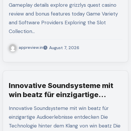
and bonus features today
Gameplay details explore grizzlys quest casino
review and bonus features today Game Variety
and Software Providers Exploring the Slot
Collection…
appreview.in
August 7, 2026
Innovative Soundsysteme mit
win beatz für einzigartige
Audioerlebnisse entdecken
Innovative Soundsysteme mit win beatz für
einzigartige Audioerlebnisse entdecken Die
Technologie hinter dem Klang von win beatz Die