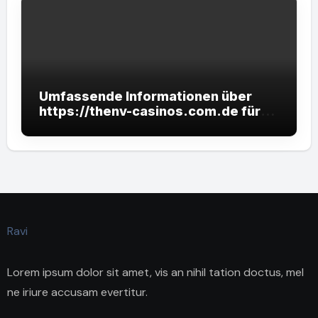
Umfassende Informationen über
https://thenv-casinos.com.de für
dein bestes Spielerlebnis
Ravi
Lorem ipsum dolor sit amet, vis an nihil tation doctus, mel
ne iriure accusam evertitur.