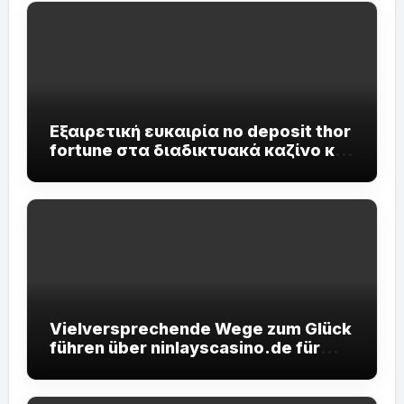
Εξαιρετική ευκαιρία no deposit thor
fortune στα διαδικτυακά καζίνο και
κέρδη άμεσα
Vielversprechende Wege zum Glück
führen über ninlayscasino.de für
jeden Spieler