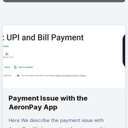
Payment Issue with the
AeronPay App
Here We describe the payment issue with