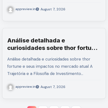
appreview.in
August 7, 2026
Análise detalhada e
curiosidades sobre thor fortune
e seus impactos no mercado
Análise detalhada e curiosidades sobre thor
atual
fortune e seus impactos no mercado atual A
Trajetória e a Filosofia de Investimento…
appreview.in
August 7, 2026