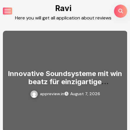
Skip
Ravi
to
Here you will get all application about reviews
content
Innovative Soundsysteme mit win
beatz für einzigartige
Audioerlebnisse entdecken
appreview.in
August 7, 2026