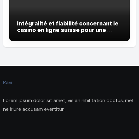
Intégralité et fiabilité concernant le
casino en ligne suisse pour une
expérience sereine
Ravi
Lorem ipsum dolor sit amet, vis an nihil tation doctus, mel
ne iriure accusam evertitur.