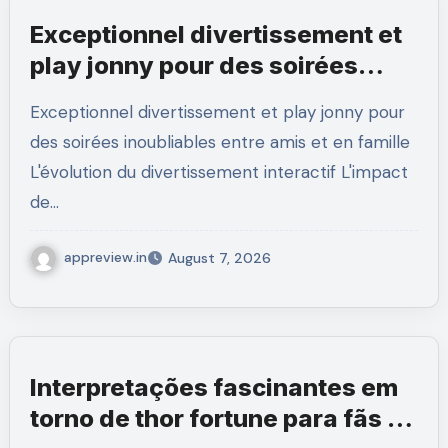
Exceptionnel divertissement et
play jonny pour des soirées
inoubliables entre amis et en
Exceptionnel divertissement et play jonny pour
famille
des soirées inoubliables entre amis et en famille
L'évolution du divertissement interactif L'impact
de…
appreview.in
August 7, 2026
Interpretações fascinantes em
torno de thor fortune para fãs e