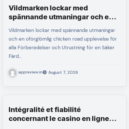
Vildmarken lockar med
spännande utmaningar och en
oförglömlig chicken road
Vildmarken lockar med spännande utmaningar
upplevelse för alla
och en oförglömlig chicken road upplevelse för
alla Förberedelser och Utrustning för en Säker
Färd…
appreview.in
August 7, 2026
Intégralité et fiabilité
concernant le casino en ligne
suisse pour une expérience