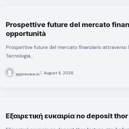
Prospettive future del mercato fina
opportunità
Prospettive future del mercato finanziario attraverso linnovativa piattaforma thorfortune e nuove opportunità Analisi dei Mercati Finanziari con l'Aiuto della
Tecnologia…
August 8, 2026
appreview.in
Εξαιρετική ευκαιρία no deposit tho