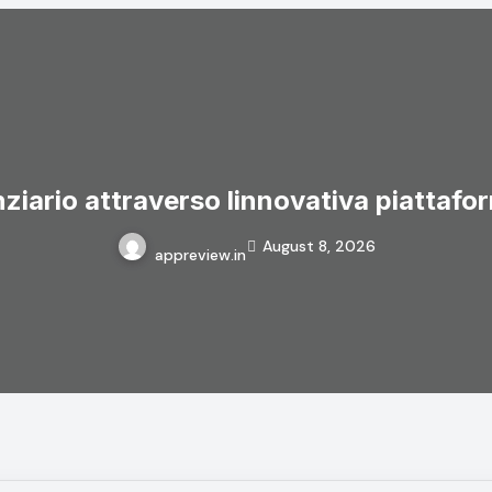
nziario attraverso linnovativa piattaf
August 8, 2026
appreview.in