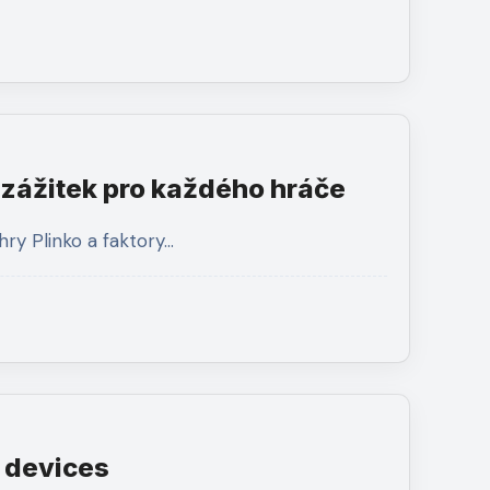
 zážitek pro každého hráče
hry Plinko a faktory…
e devices