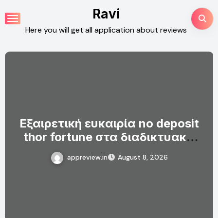
Skip
Ravi
to
Here you will get all application about reviews
content
Εξαιρετική ευκαιρία no deposit
thor fortune στα διαδικτυακά
καζίνο και κέρδη άμεσα
appreview.in
August 8, 2026