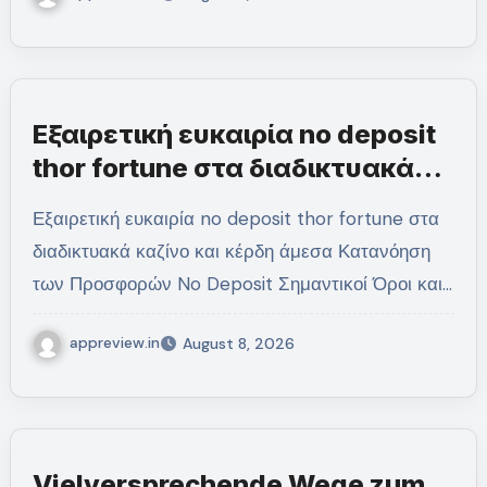
Εξαιρετική ευκαιρία no deposit
thor fortune στα διαδικτυακά
καζίνο και κέρδη άμεσα
Εξαιρετική ευκαιρία no deposit thor fortune στα
διαδικτυακά καζίνο και κέρδη άμεσα Κατανόηση
των Προσφορών No Deposit Σημαντικοί Όροι και…
appreview.in
August 8, 2026
Vielversprechende Wege zum