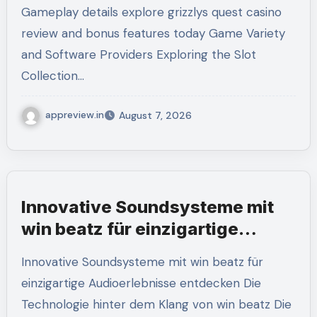
and bonus features today
Gameplay details explore grizzlys quest casino
review and bonus features today Game Variety
and Software Providers Exploring the Slot
Collection…
appreview.in
August 7, 2026
Innovative Soundsysteme mit
win beatz für einzigartige
Audioerlebnisse entdecken
Innovative Soundsysteme mit win beatz für
einzigartige Audioerlebnisse entdecken Die
Technologie hinter dem Klang von win beatz Die