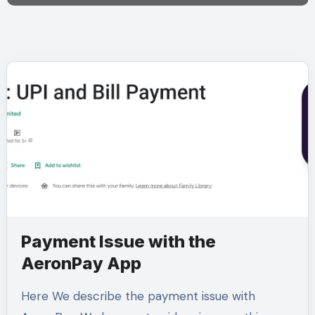
Payment Issue with the
AeronPay App
Here We describe the payment issue with