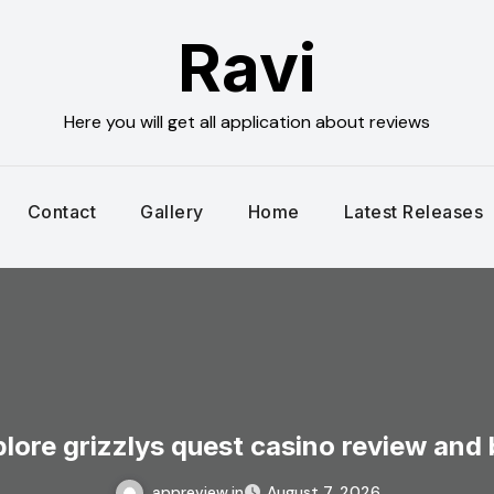
Ravi
Here you will get all application about reviews
Contact
Gallery
Home
Latest Releases
lore grizzlys quest casino review and
appreview.in
August 7, 2026