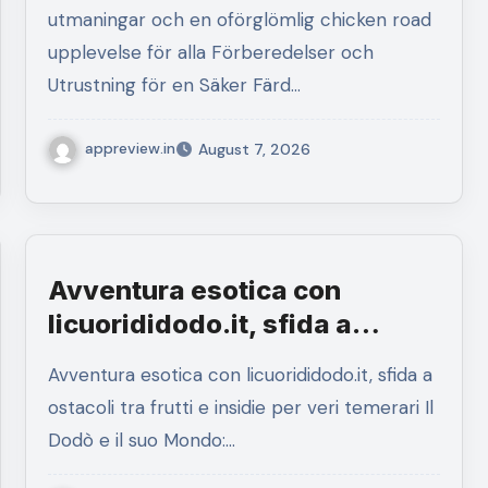
upplevelse för alla
utmaningar och en oförglömlig chicken road
upplevelse för alla Förberedelser och
Utrustning för en Säker Färd…
appreview.in
August 7, 2026
Avventura esotica con
licuorididodo.it, sfida a
ostacoli tra frutti e insidie per
Avventura esotica con licuorididodo.it, sfida a
veri temerari
ostacoli tra frutti e insidie per veri temerari Il
Dodò e il suo Mondo:…