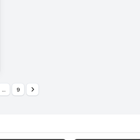
…
9
tion