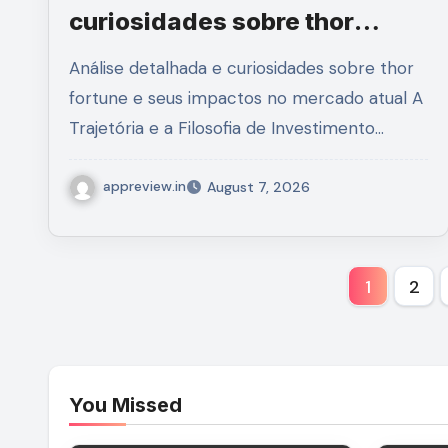
curiosidades sobre thor
fortune e seus impactos no
Análise detalhada e curiosidades sobre thor
mercado atual
fortune e seus impactos no mercado atual A
Trajetória e a Filosofia de Investimento…
appreview.in
August 7, 2026
Posts
1
2
pagina
You Missed