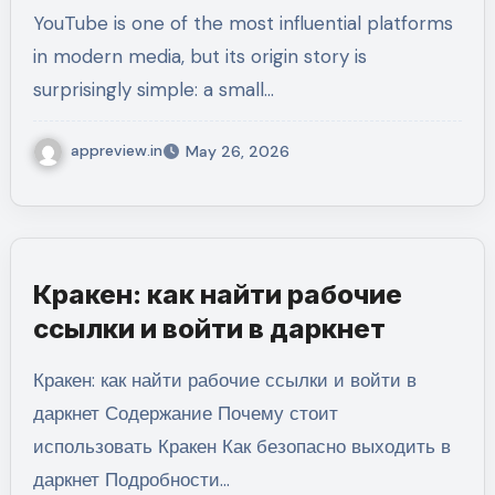
YouTube is one of the most influential platforms
in modern media, but its origin story is
surprisingly simple: a small…
appreview.in
May 26, 2026
Кракен: как найти рабочие
ссылки и войти в даркнет
Кракен: как найти рабочие ссылки и войти в
даркнет Содержание Почему стоит
использовать Кракен Как безопасно выходить в
даркнет Подробности…