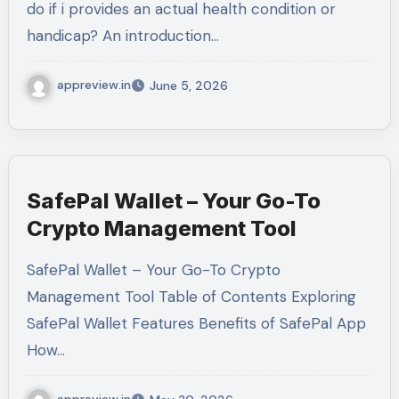
do if i provides an actual health condition or
handicap? An introduction…
appreview.in
June 5, 2026
SafePal Wallet – Your Go-To
Crypto Management Tool
SafePal Wallet – Your Go-To Crypto
Management Tool Table of Contents Exploring
SafePal Wallet Features Benefits of SafePal App
How…
appreview.in