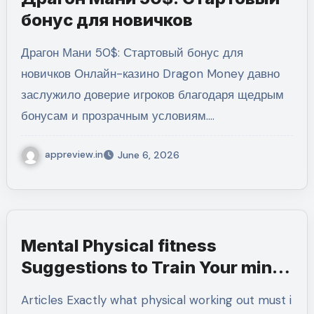
бонус для новичков
Драгон Мани 50$: Стартовый бонус для
новичков Онлайн-казино Dragon Money давно
заслужило доверие игроков благодаря щедрым
бонусам и прозрачным условиям.…
appreview.in
June 6, 2026
Mental Physical fitness
Suggestions to Train Your mind
and Boost Better-Becoming
Articles Exactly what physical working out must i