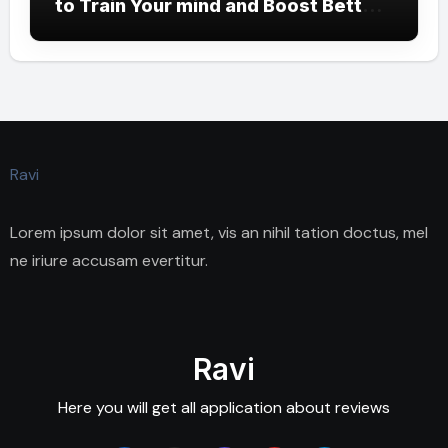
to Train Your mind and Boost Better-
Becoming
Ravi
Lorem ipsum dolor sit amet, vis an nihil tation doctus, mel
ne iriure accusam evertitur.
Ravi
Here you will get all application about reviews