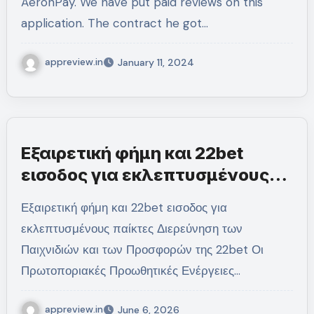
AeronPay. We have put paid reviews on this
application. The contract he got…
appreview.in
January 11, 2024
Εξαιρετική φήμη και 22bet
εισοδος για εκλεπτυσμένους
παίκτες
Εξαιρετική φήμη και 22bet εισοδος για
εκλεπτυσμένους παίκτες Διερεύνηση των
Παιχνιδιών και των Προσφορών της 22bet Οι
Πρωτοποριακές Προωθητικές Ενέργειες…
appreview.in
June 6, 2026