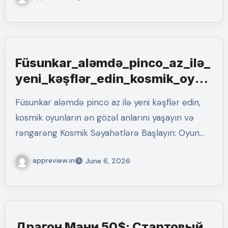
Füsunkar_aləmdə_pinco_az_ilə_
yeni_kəşflər_edin_kosmik_oyun
ların_ən_göz
Füsunkar aləmdə pinco az ilə yeni kəşflər edin,
kosmik oyunların ən gözəl anlarını yaşayın və
rəngarəng Kosmik Səyahətlərə Başlayın: Oyun…
appreview.in
June 6, 2026
Драгон Мани 50$: Стартовый