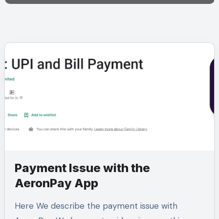
Payment Issue with the
AeronPay App
Here We describe the payment issue with