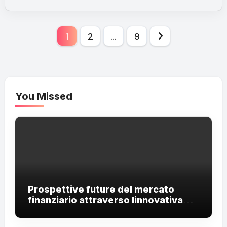
Posts
1
2
…
9
pagination
You Missed
Prospettive future del mercato
finanziario attraverso linnovativa
piattaforma thorfortune e nuove
opportunità