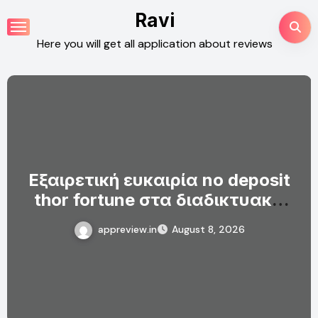
Skip
Ravi
to
Here you will get all application about reviews
content
Εξαιρετική ευκαιρία no deposit
thor fortune στα διαδικτυακά
καζίνο και κέρδη άμεσα
appreview.in
August 8, 2026