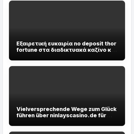
Εξαιρετική ευκαιρία no deposit thor
fortune στα διαδικτυακά καζίνο και
κέρδη άμεσα
Vielversprechende Wege zum Glück
führen über ninlayscasino.de für
jeden Spieler