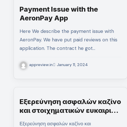
Payment Issue with the
AeronPay App
Here We describe the payment issue with
AeronPay. We have put paid reviews on this
application. The contract he got…
appreview.in
January 11, 2024
Εξερεύνηση ασφαλών καζίνο
και στοιχηματικών ευκαιριών
με το https://spinational-
Εξερεύνηση ασφαλών καζίνο και