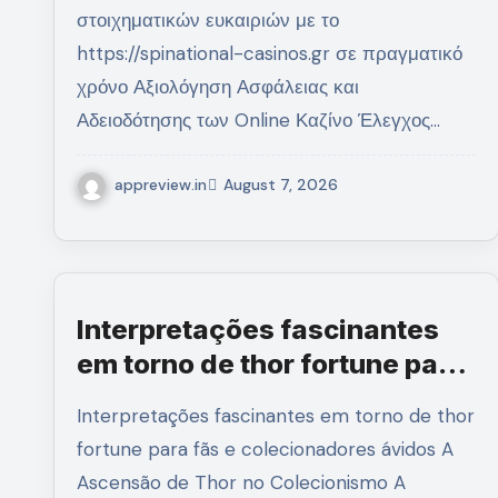
casinos.gr σε πραγματικό
στοιχηματικών ευκαιριών με το
χρόνο
https://spinational-casinos.gr σε πραγματικό
χρόνο Αξιολόγηση Ασφάλειας και
Αδειοδότησης των Online Καζίνο Έλεγχος…
appreview.in
August 7, 2026
Interpretações fascinantes
em torno de thor fortune para
fãs e colecionadores ávidos
Interpretações fascinantes em torno de thor
fortune para fãs e colecionadores ávidos A
Ascensão de Thor no Colecionismo A