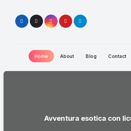
Skip
to
content
Home
About
Blog
Contact
Avventura esotica con licuo