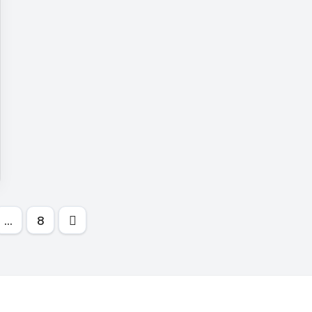
…
8
tion