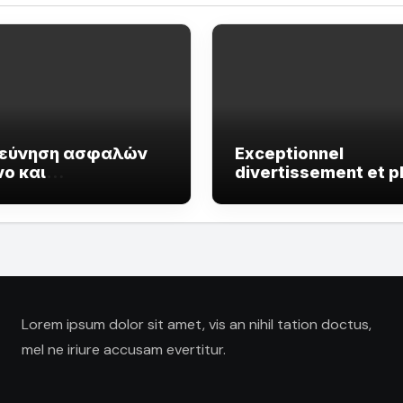
ρεύνηση ασφαλών
Exceptionnel
νο και
divertissement et p
χηματικών
jonny pour des soir
ιριών με το
inoubliables entre a
://spinational-
et en famille
nos.gr σε
ματικό χρόνο
Lorem ipsum dolor sit amet, vis an nihil tation doctus,
mel ne iriure accusam evertitur.