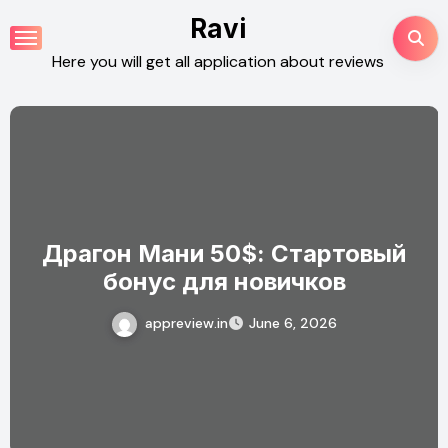
Skip
Ravi
to
Here you will get all application about reviews
content
Драгон Мани 50$: Стартовый
_oyunların_ən_göz
бонус для новичков
appreview.in
June 6, 2026