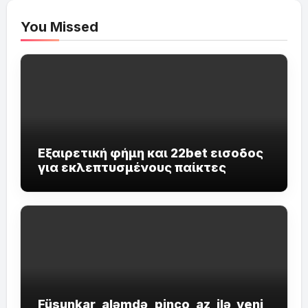
You Missed
Εξαιρετική φήμη και 22bet εισοδος
για εκλεπτυσμένους παίκτες
Füsunkar_aləmdə_pinco_az_ilə_yeni_