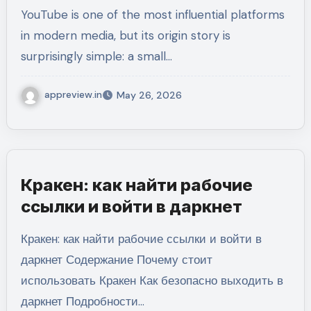
YouTube is one of the most influential platforms
in modern media, but its origin story is
surprisingly simple: a small…
appreview.in
May 26, 2026
Кракен: как найти рабочие
ссылки и войти в даркнет
Кракен: как найти рабочие ссылки и войти в
даркнет Содержание Почему стоит
использовать Кракен Как безопасно выходить в
даркнет Подробности…