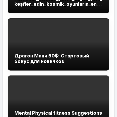
kəşflər_edin_kosmik_oyunların_ən_g
öz
Драгон Мани 50$: Стартовый
бонус для новичков
Mental Physical fitness Suggestions