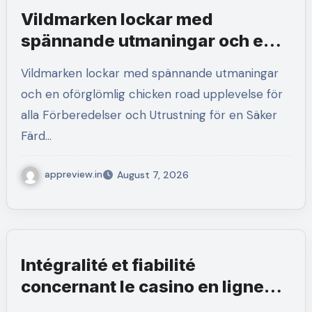
Vildmarken lockar med
spännande utmaningar och en
oförglömlig chicken road
Vildmarken lockar med spännande utmaningar
upplevelse för alla
och en oförglömlig chicken road upplevelse för
alla Förberedelser och Utrustning för en Säker
Färd…
appreview.in
August 7, 2026
Intégralité et fiabilité
concernant le casino en ligne
suisse pour une expérience