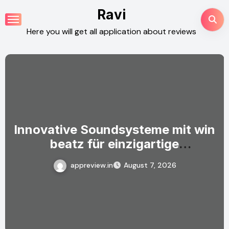
Skip
Ravi
to
Here you will get all application about reviews
content
Innovative Soundsysteme mit win
beatz für einzigartige
Audioerlebnisse entdecken
appreview.in
August 7, 2026