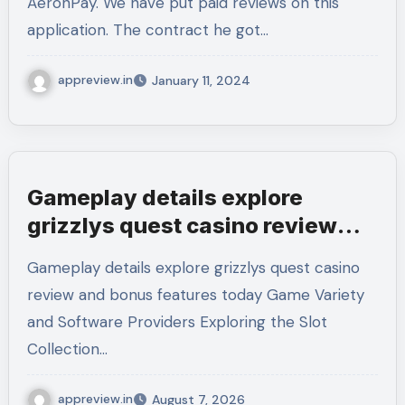
AeronPay. We have put paid reviews on this
application. The contract he got…
appreview.in
January 11, 2024
Gameplay details explore
grizzlys quest casino review
and bonus features today
Gameplay details explore grizzlys quest casino
review and bonus features today Game Variety
and Software Providers Exploring the Slot
Collection…
appreview.in
August 7, 2026