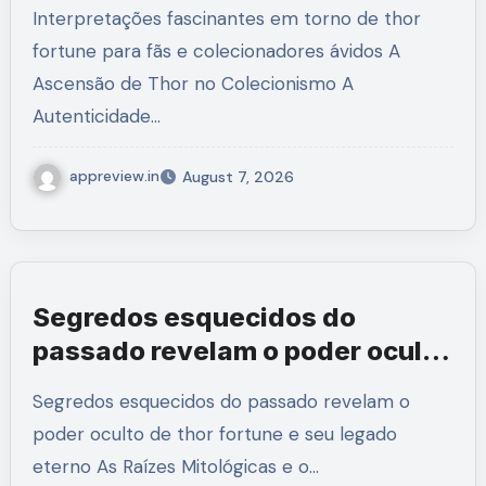
colecionadores ávidos
Interpretações fascinantes em torno de thor
fortune para fãs e colecionadores ávidos A
Ascensão de Thor no Colecionismo A
Autenticidade…
appreview.in
August 7, 2026
Segredos esquecidos do
passado revelam o poder oculto
de thor fortune e seu legado
Segredos esquecidos do passado revelam o
eterno
poder oculto de thor fortune e seu legado
eterno As Raízes Mitológicas e o…