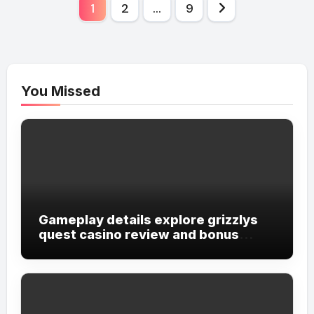
Posts
1
2
…
9
pagination
You Missed
Gameplay details explore grizzlys
quest casino review and bonus
features today