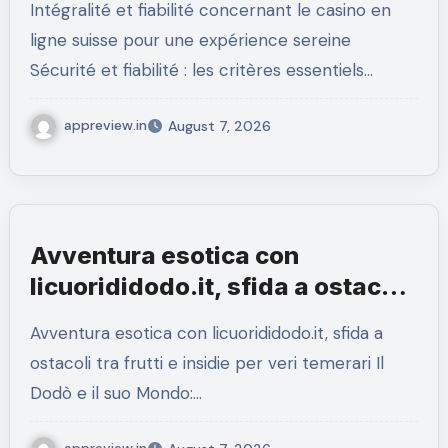
Intégralité et fiabilité concernant le casino en
sereine
ligne suisse pour une expérience sereine
Sécurité et fiabilité : les critères essentiels…
appreview.in
August 7, 2026
Avventura esotica con
licuorididodo.it, sfida a ostacoli
tra frutti e insidie per veri
Avventura esotica con licuorididodo.it, sfida a
temerari
ostacoli tra frutti e insidie per veri temerari Il
Dodò e il suo Mondo:…
appreview.in