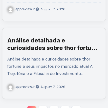
appreview.in
August 7, 2026
Análise detalhada e
curiosidades sobre thor fortune
e seus impactos no mercado
Análise detalhada e curiosidades sobre thor
atual
fortune e seus impactos no mercado atual A
Trajetória e a Filosofia de Investimento…
appreview.in
August 7, 2026