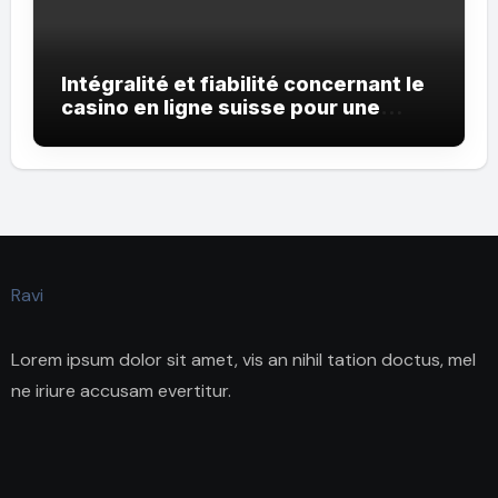
Intégralité et fiabilité concernant le
casino en ligne suisse pour une
expérience sereine
Ravi
Lorem ipsum dolor sit amet, vis an nihil tation doctus, mel
ne iriure accusam evertitur.