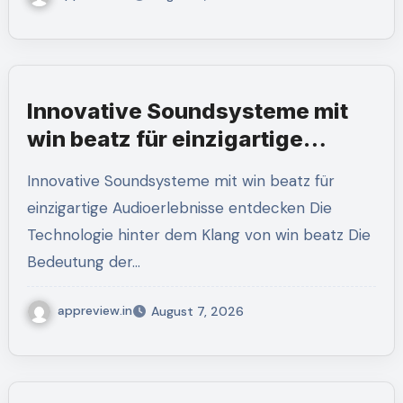
Innovative Soundsysteme mit
win beatz für einzigartige
Audioerlebnisse entdecken
Innovative Soundsysteme mit win beatz für
einzigartige Audioerlebnisse entdecken Die
Technologie hinter dem Klang von win beatz Die
Bedeutung der…
appreview.in
August 7, 2026