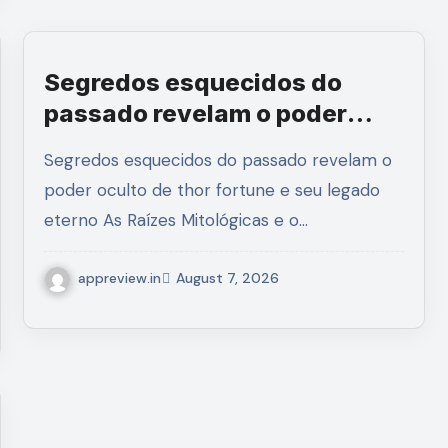
Segredos esquecidos do
passado revelam o poder
oculto de thor fortune e seu
Segredos esquecidos do passado revelam o
legado eterno
poder oculto de thor fortune e seu legado
eterno As Raízes Mitológicas e o…
appreview.in
August 7, 2026