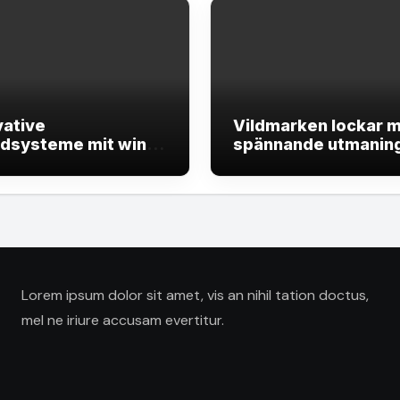
vative
Vildmarken lockar 
dsysteme mit win
spännande utmanin
 für einzigartige
och en oförglömlig
oerlebnisse
chicken road upplev
ecken
för alla
Lorem ipsum dolor sit amet, vis an nihil tation doctus,
mel ne iriure accusam evertitur.