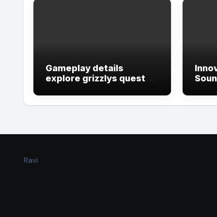
Gameplay details
Inno
explore grizzlys quest
Soun
casino review and bonus
beatz
features today
Audi
entd
Ravi