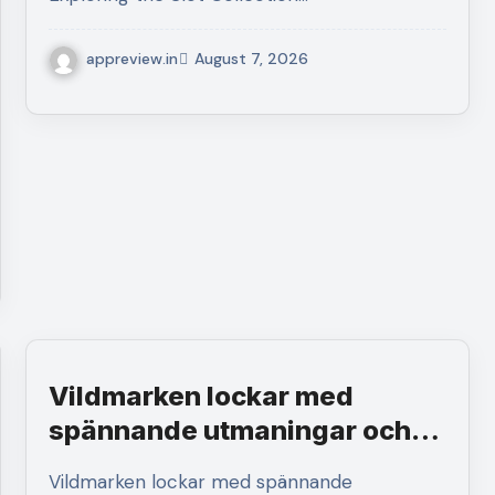
appreview.in
August 7, 2026
Vildmarken lockar med
spännande utmaningar och
en oförglömlig chicken road
Vildmarken lockar med spännande