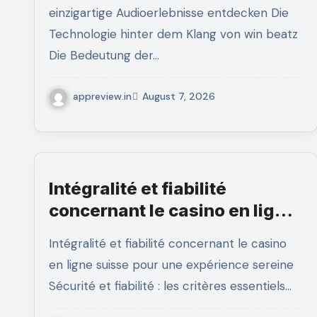
einzigartige Audioerlebnisse entdecken Die
Technologie hinter dem Klang von win beatz
Die Bedeutung der…
appreview.in
August 7, 2026
Intégralité et fiabilité
concernant le casino en ligne
suisse pour une expérience
Intégralité et fiabilité concernant le casino
sereine
en ligne suisse pour une expérience sereine
Sécurité et fiabilité : les critères essentiels…