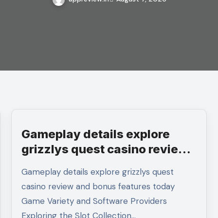
Gameplay details explore
grizzlys quest casino review
and bonus features today
Gameplay details explore grizzlys quest
casino review and bonus features today
Game Variety and Software Providers
Exploring the Slot Collection…