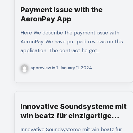
Payment Issue with the
AeronPay App
Here We describe the payment issue with
AeronPay. We have put paid reviews on this
application. The contract he got…
appreview.in
January 11, 2024
Innovative Soundsysteme mit
win beatz für einzigartige
Audioerlebnisse entdecken
Innovative Soundsysteme mit win beatz für