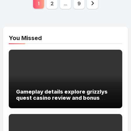
Posts
1
2
…
9
pagination
You Missed
Gameplay details explore grizzlys
quest casino review and bonus
features today