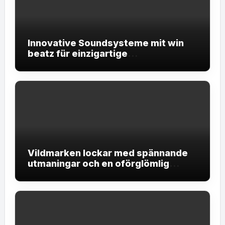
Innovative Soundsysteme mit win
beatz für einzigartige
Audioerlebnisse entdecken
Vildmarken lockar med spännande
utmaningar och en oförglömlig
chicken road upplevelse för alla