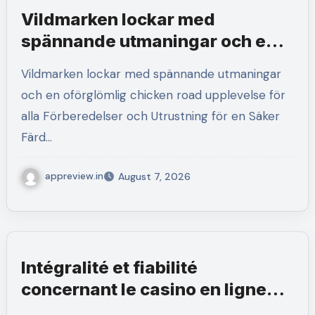
Vildmarken lockar med
spännande utmaningar och en
oförglömlig chicken road
Vildmarken lockar med spännande utmaningar
upplevelse för alla
och en oförglömlig chicken road upplevelse för
alla Förberedelser och Utrustning för en Säker
Färd…
appreview.in
August 7, 2026
Intégralité et fiabilité
concernant le casino en ligne
suisse pour une expérience