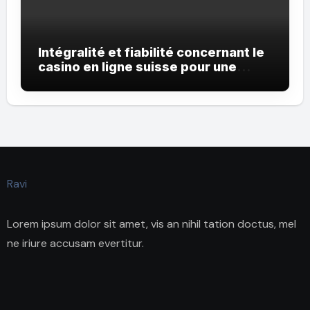
Intégralité et fiabilité concernant le
casino en ligne suisse pour une
expérience sereine
Ravi
Lorem ipsum dolor sit amet, vis an nihil tation doctus, mel
ne iriure accusam evertitur.