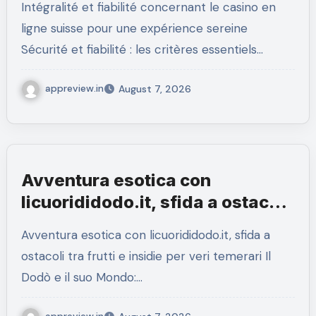
Intégralité et fiabilité concernant le casino en
sereine
ligne suisse pour une expérience sereine
Sécurité et fiabilité : les critères essentiels…
appreview.in
August 7, 2026
Avventura esotica con
licuorididodo.it, sfida a ostacoli
tra frutti e insidie per veri
Avventura esotica con licuorididodo.it, sfida a
temerari
ostacoli tra frutti e insidie per veri temerari Il
Dodò e il suo Mondo:…
appreview.in