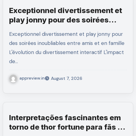
Exceptionnel divertissement et
play jonny pour des soirées
inoubliables entre amis et en
Exceptionnel divertissement et play jonny pour
famille
des soirées inoubliables entre amis et en famille
L'évolution du divertissement interactif L'impact
de…
appreview.in
August 7, 2026
Interpretações fascinantes em
torno de thor fortune para fãs e