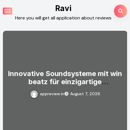
Skip
Ravi
to
Here you will get all application about reviews
content
Innovative Soundsysteme mit win
beatz für einzigartige
Audioerlebnisse entdecken
appreview.in
August 7, 2026