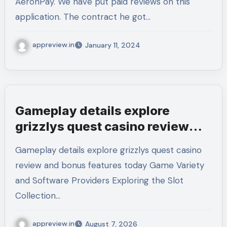
AeronPay. We have put paid reviews on this
application. The contract he got…
appreview.in
January 11, 2024
Gameplay details explore
grizzlys quest casino review
and bonus features today
Gameplay details explore grizzlys quest casino
review and bonus features today Game Variety
and Software Providers Exploring the Slot
Collection…
appreview.in
August 7, 2026