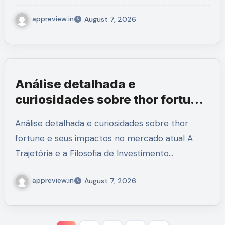
appreview.in
August 7, 2026
Análise detalhada e
curiosidades sobre thor fortune
e seus impactos no mercado
Análise detalhada e curiosidades sobre thor
atual
fortune e seus impactos no mercado atual A
Trajetória e a Filosofia de Investimento…
appreview.in
August 7, 2026