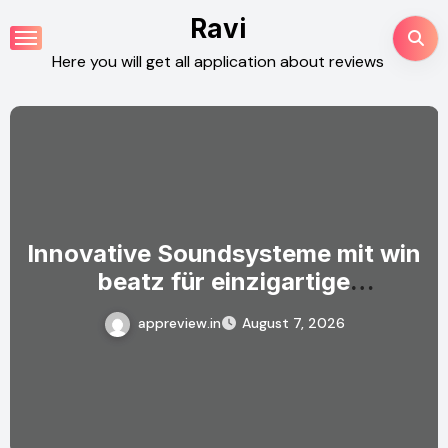
Skip
Ravi
to
Here you will get all application about reviews
content
Innovative Soundsysteme mit win
beatz für einzigartige
Audioerlebnisse entdecken
appreview.in
August 7, 2026