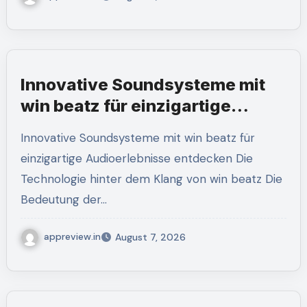
Innovative Soundsysteme mit
win beatz für einzigartige
Audioerlebnisse entdecken
Innovative Soundsysteme mit win beatz für
einzigartige Audioerlebnisse entdecken Die
Technologie hinter dem Klang von win beatz Die
Bedeutung der…
appreview.in
August 7, 2026