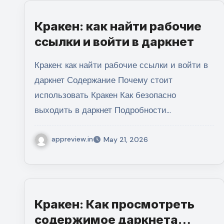
Кракен: как найти рабочие
ссылки и войти в даркнет
Кракен: как найти рабочие ссылки и войти в
даркнет Содержание Почему стоит
использовать Кракен Как безопасно
выходить в даркнет Подробности…
appreview.in
May 21, 2026
Кракен: Как просмотреть
содержимое даркнета