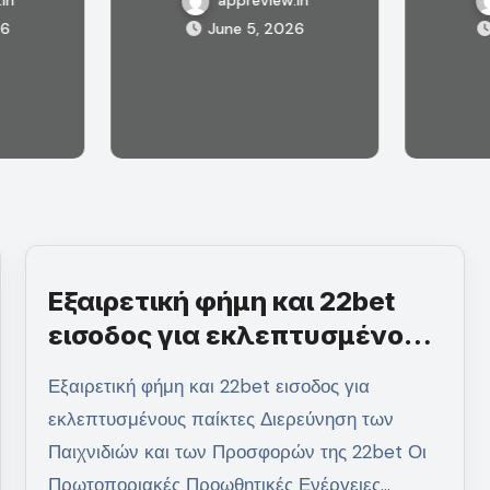
in
appreview.in
в
Train Your mind
Mana
26
June 5, 2026
and Boost Better-
Becoming
Εξαιρετική φήμη και 22bet
εισοδος για εκλεπτυσμένους
παίκτες
Εξαιρετική φήμη και 22bet εισοδος για
εκλεπτυσμένους παίκτες Διερεύνηση των
Παιχνιδιών και των Προσφορών της 22bet Οι
Πρωτοποριακές Προωθητικές Ενέργειες…