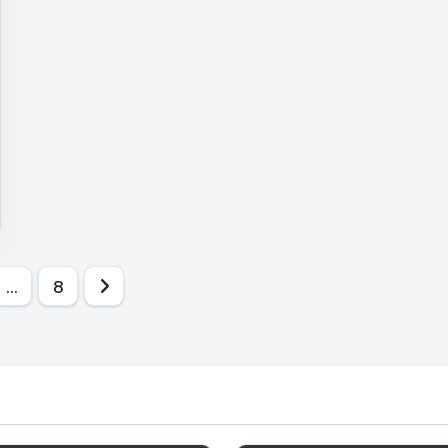
…
8
tion