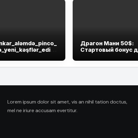
nkar_aləmdə_pinco_
Драгон Мани 50$:
ə_yeni_kəşflər_edin_
Стартовый бонус д
ik_oyunların_ən_gö
новичков
Lorem ipsum dolor sit amet, vis an nihil tation doctus,
mel ne iriure accusam evertitur.