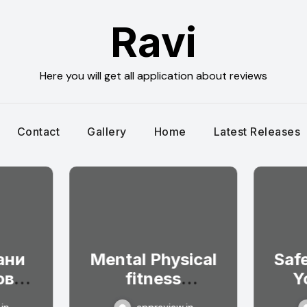
Ravi
Here you will get all application about reviews
Contact
Gallery
Home
Latest Releases
ани
Mental Physical
Safe
rın_ən_göz
овый
fitness
Y
ля
Suggestions to