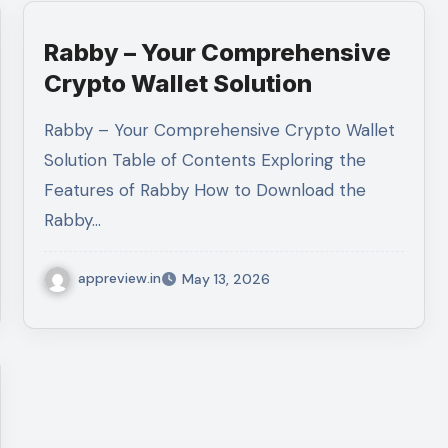
Rabby – Your Comprehensive
Crypto Wallet Solution
Rabby – Your Comprehensive Crypto Wallet
Solution Table of Contents Exploring the
Features of Rabby How to Download the
Rabby…
appreview.in
May 13, 2026