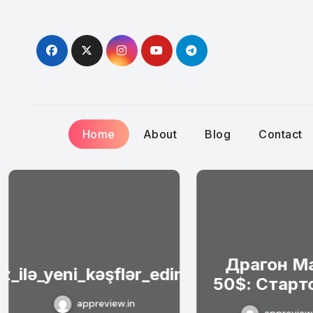
Skip
to
content
Home
About
Blog
Contact
Драгон М
_ilə_yeni_kəşflər_edin_kosmik_oyunla
50$: Старт
бонус д
appreview.in