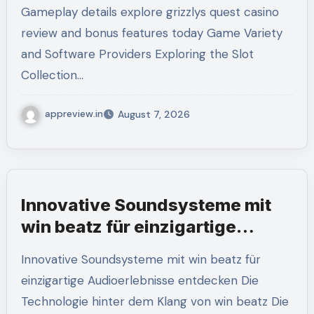
and bonus features today
Gameplay details explore grizzlys quest casino
review and bonus features today Game Variety
and Software Providers Exploring the Slot
Collection…
appreview.in
August 7, 2026
Innovative Soundsysteme mit
win beatz für einzigartige
Audioerlebnisse entdecken
Innovative Soundsysteme mit win beatz für
einzigartige Audioerlebnisse entdecken Die
Technologie hinter dem Klang von win beatz Die