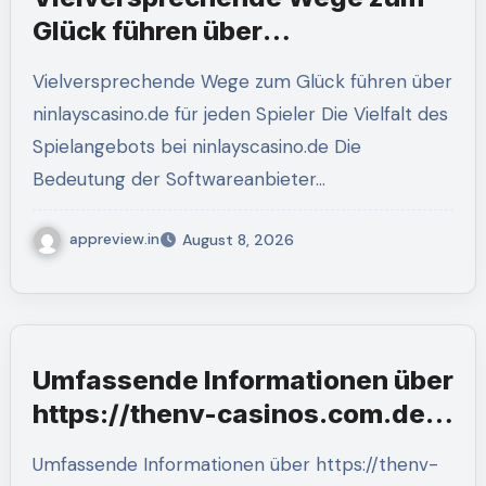
Glück führen über
ninlayscasino.de für jeden
Vielversprechende Wege zum Glück führen über
Spieler
ninlayscasino.de für jeden Spieler Die Vielfalt des
Spielangebots bei ninlayscasino.de Die
Bedeutung der Softwareanbieter…
appreview.in
August 8, 2026
Umfassende Informationen über
https://thenv-casinos.com.de
für dein bestes Spielerlebnis
Umfassende Informationen über https://thenv-