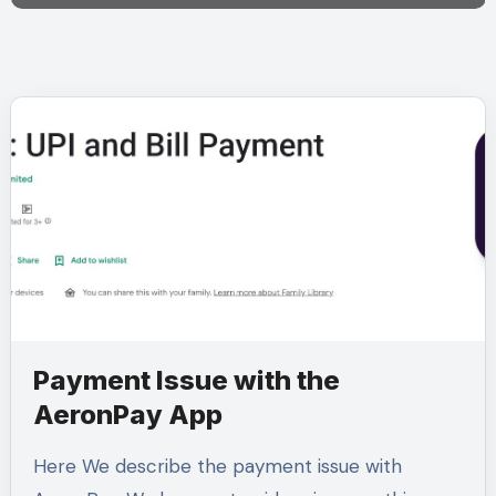
Payment Issue with the
AeronPay App
Here We describe the payment issue with