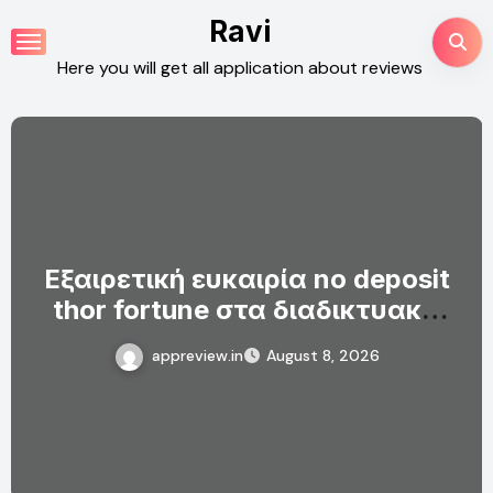
Skip
Ravi
to
Here you will get all application about reviews
content
Εξαιρετική ευκαιρία no deposit
thor fortune στα διαδικτυακά
καζίνο και κέρδη άμεσα
appreview.in
August 8, 2026