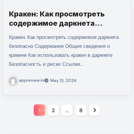
Кракен: Как просмотреть
содержимое даркнета
безопасно
Кракен: Как просмотреть содержимое даркнета
безопасно Содержание Общие сведения о
кракене Как использовать кракен в даркнете
Безопасность и риски Ссылки…
appreview.in
May 13, 2026
Posts
1
2
…
8
pagination