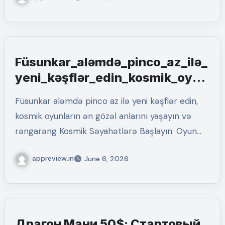
Füsunkar_aləmdə_pinco_az_ilə_
yeni_kəşflər_edin_kosmik_oyun
ların_ən_göz
Füsunkar aləmdə pinco az ilə yeni kəşflər edin,
kosmik oyunların ən gözəl anlarını yaşayın və
rəngarəng Kosmik Səyahətlərə Başlayın: Oyun…
appreview.in
June 6, 2026
Драгон Мани 50$: Стартовый