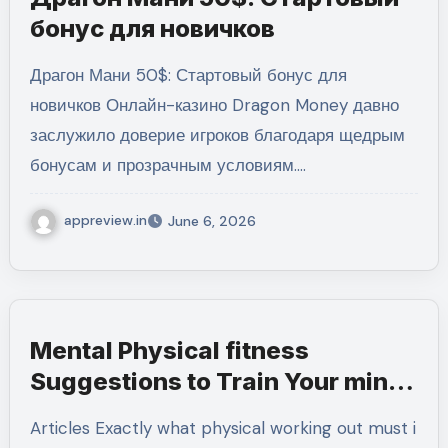
бонус для новичков
Драгон Мани 50$: Стартовый бонус для
новичков Онлайн-казино Dragon Money давно
заслужило доверие игроков благодаря щедрым
бонусам и прозрачным условиям.…
appreview.in
June 6, 2026
Mental Physical fitness
Suggestions to Train Your mind
and Boost Better-Becoming
Articles Exactly what physical working out must i