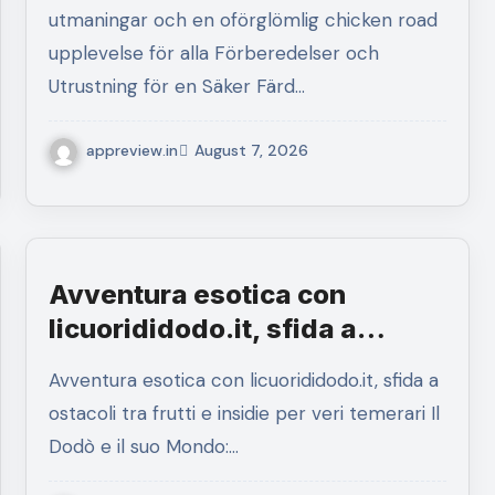
upplevelse för alla
utmaningar och en oförglömlig chicken road
upplevelse för alla Förberedelser och
Utrustning för en Säker Färd…
appreview.in
August 7, 2026
Avventura esotica con
licuorididodo.it, sfida a
ostacoli tra frutti e insidie per
Avventura esotica con licuorididodo.it, sfida a
veri temerari
ostacoli tra frutti e insidie per veri temerari Il
Dodò e il suo Mondo:…