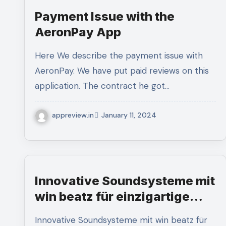
Payment Issue with the
AeronPay App
Here We describe the payment issue with
AeronPay. We have put paid reviews on this
application. The contract he got…
appreview.in
January 11, 2024
Innovative Soundsysteme mit
win beatz für einzigartige
Audioerlebnisse entdecken
Innovative Soundsysteme mit win beatz für