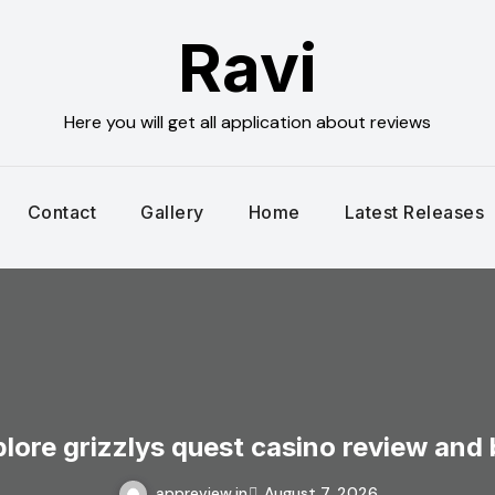
Ravi
Here you will get all application about reviews
Contact
Gallery
Home
Latest Releases
lore grizzlys quest casino review and
appreview.in
August 7, 2026