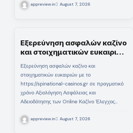
appreview.in
August 7, 2026
Εξερεύνηση ασφαλών καζίνο
και στοιχηματικών ευκαιριών
με το https://spinational-
Εξερεύνηση ασφαλών καζίνο και
casinos.gr σε πραγματικό
στοιχηματικών ευκαιριών με το
χρόνο
https://spinational-casinos.gr σε πραγματικό
χρόνο Αξιολόγηση Ασφάλειας και
Αδειοδότησης των Online Καζίνο Έλεγχος…
appreview.in
August 7, 2026