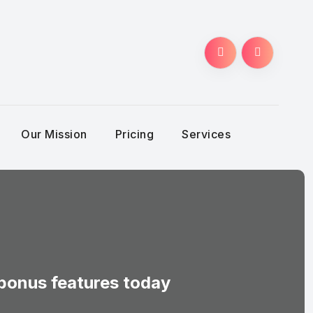
Our Mission
Pricing
Services
 bonus features today