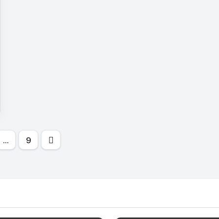
…
9
tion