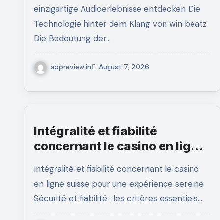
einzigartige Audioerlebnisse entdecken Die
Technologie hinter dem Klang von win beatz
Die Bedeutung der…
appreview.in
August 7, 2026
Intégralité et fiabilité
concernant le casino en ligne
suisse pour une expérience
Intégralité et fiabilité concernant le casino
sereine
en ligne suisse pour une expérience sereine
Sécurité et fiabilité : les critères essentiels…