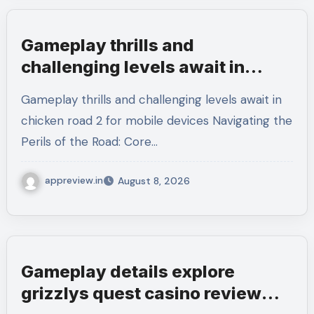
Gameplay thrills and
challenging levels await in
chicken road 2 for mobile
Gameplay thrills and challenging levels await in
devices
chicken road 2 for mobile devices Navigating the
Perils of the Road: Core…
appreview.in
August 8, 2026
Gameplay details explore
grizzlys quest casino review