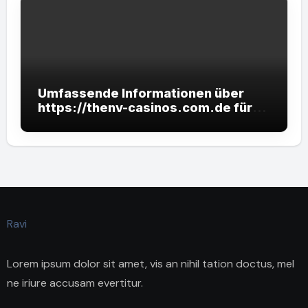
Umfassende Informationen über
https://thenv-casinos.com.de für
dein bestes Spielerlebnis
Ravi
Lorem ipsum dolor sit amet, vis an nihil tation doctus, mel
ne iriure accusam evertitur.