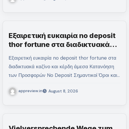
Εξαιρετική ευκαιρία no deposit
thor fortune στα διαδικτυακά
καζίνο και κέρδη άμεσα
Εξαιρετική ευκαιρία no deposit thor fortune στα
διαδικτυακά καζίνο και κέρδη άμεσα Κατανόηση
των Προσφορών No Deposit Σημαντικοί Όροι και…
appreview.in
August 8, 2026
Vielversprechende Wege zum