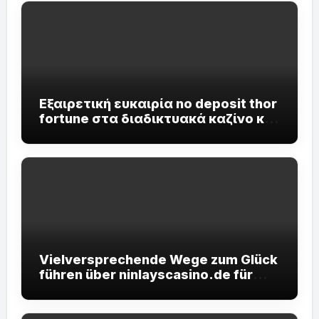
Εξαιρετική ευκαιρία no deposit thor
fortune στα διαδικτυακά καζίνο και
κέρδη άμεσα
Vielversprechende Wege zum Glück
führen über ninlayscasino.de für
jeden Spieler