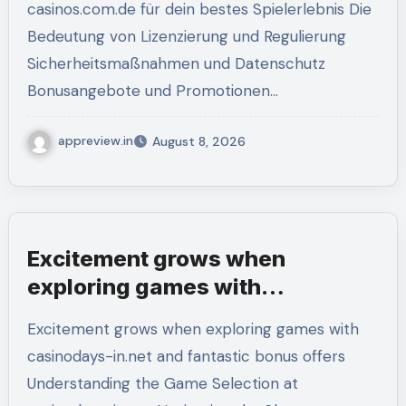
casinos.com.de für dein bestes Spielerlebnis Die
Bedeutung von Lizenzierung und Regulierung
Sicherheitsmaßnahmen und Datenschutz
Bonusangebote und Promotionen…
appreview.in
August 8, 2026
Excitement grows when
exploring games with
casinodays-in.net and fantastic
Excitement grows when exploring games with
bonus offers
casinodays-in.net and fantastic bonus offers
Understanding the Game Selection at