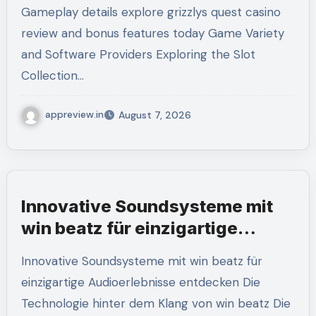
and bonus features today
Gameplay details explore grizzlys quest casino
review and bonus features today Game Variety
and Software Providers Exploring the Slot
Collection…
appreview.in
August 7, 2026
Innovative Soundsysteme mit
win beatz für einzigartige
Audioerlebnisse entdecken
Innovative Soundsysteme mit win beatz für
einzigartige Audioerlebnisse entdecken Die
Technologie hinter dem Klang von win beatz Die