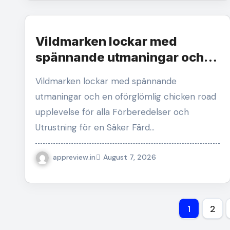
Vildmarken lockar med
spännande utmaningar och
en oförglömlig chicken road
Vildmarken lockar med spännande
upplevelse för alla
utmaningar och en oförglömlig chicken road
upplevelse för alla Förberedelser och
Utrustning för en Säker Färd…
appreview.in
August 7, 2026
Posts
1
2
pagina