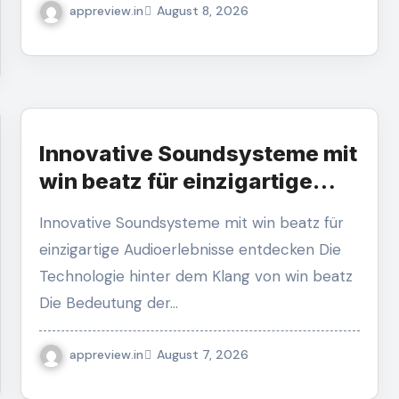
appreview.in
August 8, 2026
Innovative Soundsysteme mit
win beatz für einzigartige
Audioerlebnisse entdecken
Innovative Soundsysteme mit win beatz für
einzigartige Audioerlebnisse entdecken Die
Technologie hinter dem Klang von win beatz
Die Bedeutung der…
appreview.in
August 7, 2026