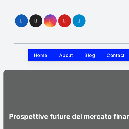
Skip
to
content
Home
About
Blog
Contact
Prospettive future del mercato fina