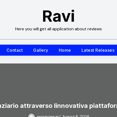
Ravi
Here you will get all application about reviews
Contact
Gallery
Home
Latest Releases
nziario attraverso linnovativa piattaf
appreview.in
August 8, 2026