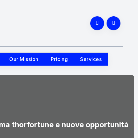
Our Mission
Pricing
Services
orma thorfortune e nuove opportunità