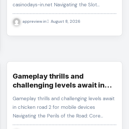
casinodays-in.net Navigating the Slot…
appreview.in
August 8, 2026
Gameplay thrills and
challenging levels await in
chicken road 2 for mobile
Gameplay thrills and challenging levels await
devices
in chicken road 2 for mobile devices
Navigating the Perils of the Road: Core…