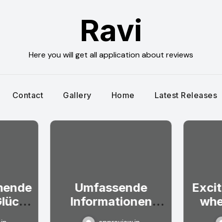
Ravi
Here you will get all application about reviews
Contact
Gallery
Home
Latest Releases
chende
Umfassende
Exci
lück
Informationen
whe
er
über
g