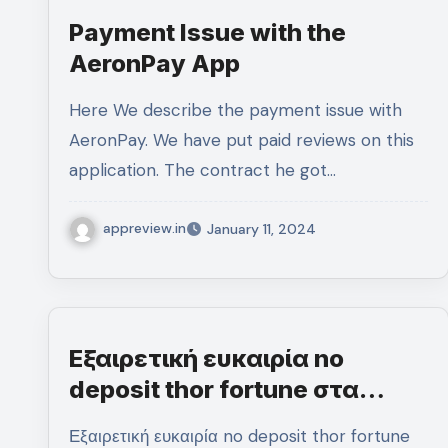
Payment Issue with the
AeronPay App
Here We describe the payment issue with
AeronPay. We have put paid reviews on this
application. The contract he got…
appreview.in
January 11, 2024
Εξαιρετική ευκαιρία no
deposit thor fortune στα
διαδικτυακά καζίνο και κέρδη
Εξαιρετική ευκαιρία no deposit thor fortune