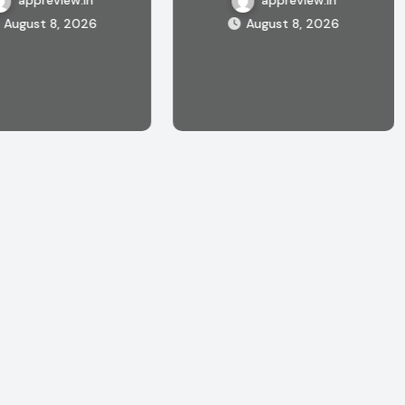
appreview.in
appreview.in
nodays-in.net
attraverso
August 8, 2026
August 8, 2026
d fantastic
linnovativa
nus offers
piattaforma
thorfortune e
nuove
opportunità