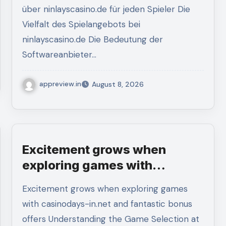
Spieler
über ninlayscasino.de für jeden Spieler Die
Vielfalt des Spielangebots bei
ninlayscasino.de Die Bedeutung der
Softwareanbieter…
appreview.in
August 8, 2026
Excitement grows when
exploring games with
casinodays-in.net and
Excitement grows when exploring games
fantastic bonus offers
with casinodays-in.net and fantastic bonus
offers Understanding the Game Selection at