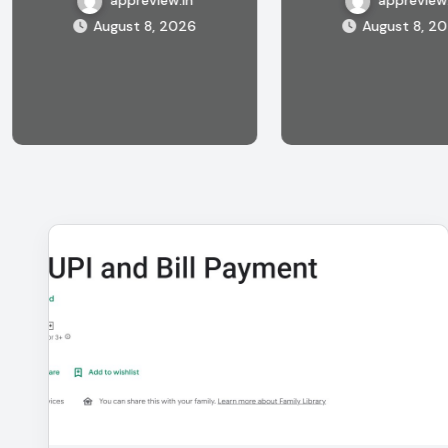
appreview.in
appreview.
fortune στα
ninlayscasi
August 8, 2026
August 8, 2
διαδικτυακά
für jeden Sp
καζίνο και κέρδη
άμεσα