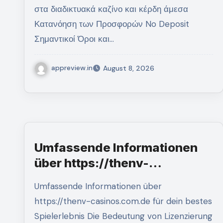
άμεσα
στα διαδικτυακά καζίνο και κέρδη άμεσα
Κατανόηση των Προσφορών No Deposit
Σημαντικοί Όροι και…
appreview.in
August 8, 2026
Umfassende Informationen
über https://thenv-
casinos.com.de für dein
Umfassende Informationen über
bestes Spielerlebnis
https://thenv-casinos.com.de für dein bestes
Spielerlebnis Die Bedeutung von Lizenzierung